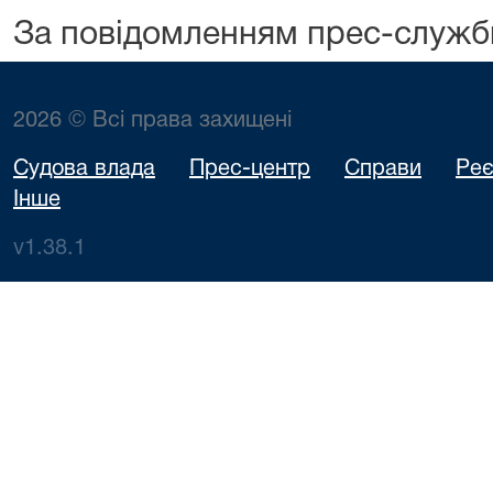
За повідомленням прес-служб
2026 © Всі права захищені
Судова влада
Прес-центр
Справи
Реє
Інше
v1.38.1