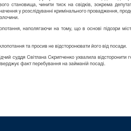
го становища, чинити тиск на свідків, зокрема депутатів
начення у розслідуванні кримінального провадження, про
 злочини.
потання, наполягаючи на тому, що в основі підозри міст
лопотання та просив не відсторонювати його від посади.
ідчий суддя Світлана Скрипченко ухвалила відсторонити го
тверджує факт перебування на займаній посаді.