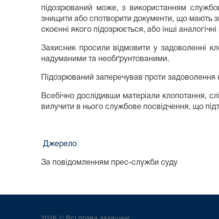
підозрюваний може, з використанням службово
знищити або спотворити документи, що мають з
скоєнні якого підозрюється, або інші аналогічні
Захисник просили відмовити у задоволенні кло
надуманими та необґрунтованими.
Підозрюваний заперечував проти задоволення к
Всебічно дослідивши матеріали клопотання, сл
вилучити в нього службове посвідчення, що під
Джерело
За повідомленням прес-служби суду
2026 © Всі права захищені