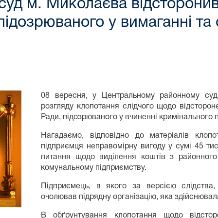
уд м. Миколаєва відсторонив 
підозрюваного у вимаганні та
08 вересня, у Центральному районному суд
розгляду клопотання слідчого щодо відсторон
Ради, підозрюваного у вчиненні кримінального п
Нагадаємо, відповідно до матеріалів клоп
підприємця неправомірну вигоду у сумі 45 т
питання щодо виділення коштів з районного
комунальному підприємству.
Підприємець, в якого за версією слідства
очолював підрядну організацію, яка здійснювала
В обґрунтування клопотання щодо відсто