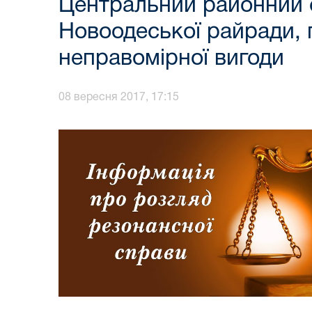
Центральний районний с
Новоодеської райради, 
неправомірної вигоди
08 вересня 2017, 17:15