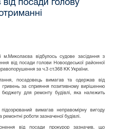
від посади голову
 отриманні
і м.Миколаєва відбулось судове засідання з
ення від посади голови Новоодеської районної
равопорушення за ч.3 ст.368 КК України.
отання, посадовець вимагав та одержав від
ис гривень за сприяння позитивному вирішенню
 бюджету для ремонту будівлі, яка належить
, підозрюваний вимагав неправомірну вигоду
 ремонтні роботи зазначеної будівлі.
ронення від посади прокурор зазначив, що