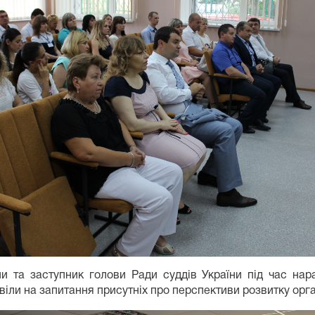
їни та заступник голови Ради суддів України під час на
віли на запитання присутніх про перспективи розвитку орг