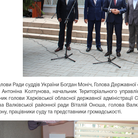
олови Ради суддів України Богдан Моніч, Голова Державної 
 Антоніна Колтунова, начальник Територіального управлі
ик голови Харківської обласної державної адміністрації 
ова Валківської районної ради Віталій Оноша, голова Вал
ну, працівники суду та представники громадськості.