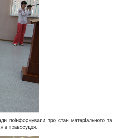
ради поінформували про стан матеріального та
анів правосуддя.