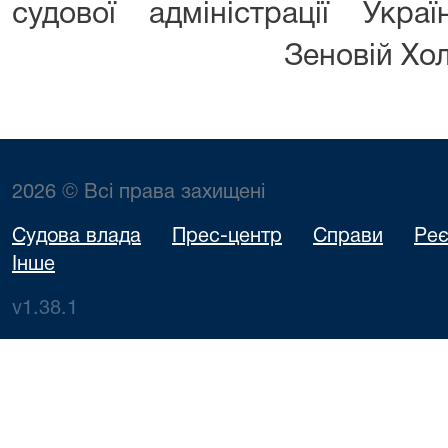
судової адмініст
Зеновій Холод
2026 © Всі права захищені
Судова влада
Прес-центр
Справи
Реє
Інше
v1.38.1