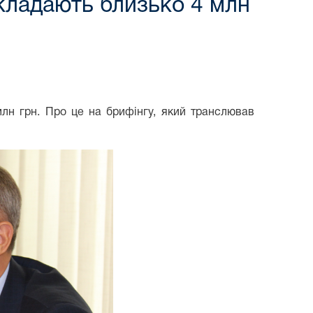
складають близько 4 млн
млн грн. Про це на брифінгу, який транслював