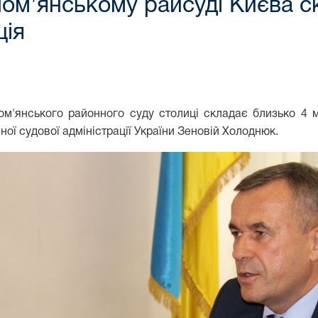
лом'янському райсуді Києва 
ція
лом'янського районного суду столиці складає близько 4 
ної судової адміністрації України Зеновій Холоднюк.