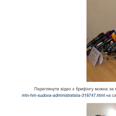
Переглянути відео з брифінгу можна за
mln-hrn-sudova-administratsiia-318747.html
на са