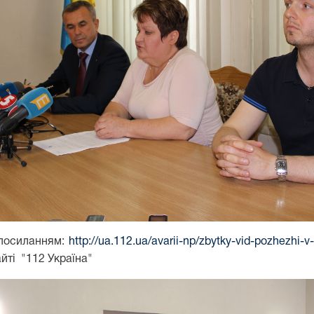
 посиланням:
http://ua.112.ua/avarii-np/zbytky-vid-pozhezhi-
йті "112 Україна"