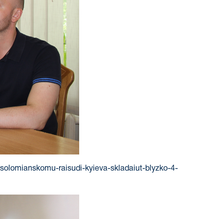
v-solomianskomu-raisudi-kyieva-skladaiut-blyzko-4-