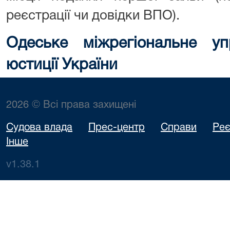
реєстрації чи довідки ВПО).
Одеське міжрегіональне у
юстиції України
2026 © Всі права захищені
Судова влада
Прес-центр
Справи
Реє
Інше
v1.38.1