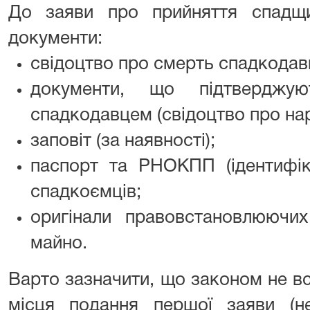
До заяви про прийняття спадщи
документи:
свідоцтво про смерть спадкодав
документи, що підтверджую
спадкодавцем (свідоцтво про н
заповіт (за наявності);
паспорт та РНОКПП (ідентифік
спадкоємців;
оригінали правовстановлюючи
майно.
Варто зазначити, що законом не в
місця подання першої заяви (н