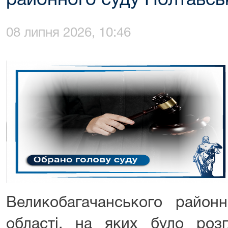
районного суду Полтавськ
08 липня 2026, 10:46
Великобагачанського районн
області, на яких було роз