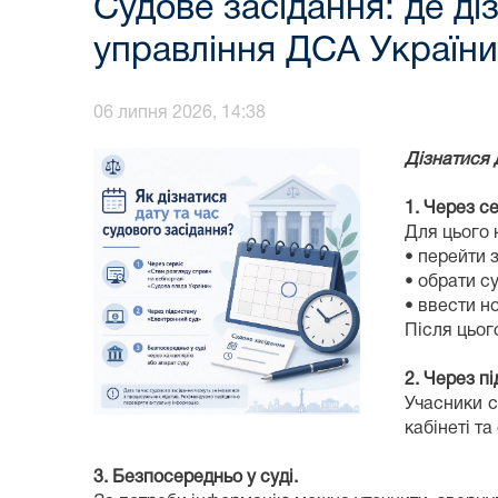
Судове засідання: де ді
управління ДСА України 
06 липня 2026, 14:38
Дізнатися 
1. Через с
Для цього 
• перейти 
• обрати с
• ввести но
Після цьог
2. Через п
Учасники с
кабінеті т
3. Безпосередньо у суді.