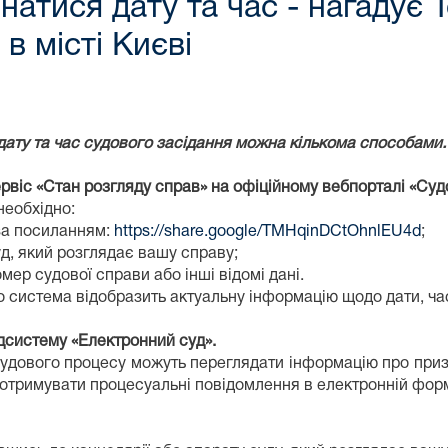
знатися дату та час - нагадує 
в місті Києві
дату та час судового засідання можна кількома способами.
ервіс «Стан розгляду справ» на офіційному вебпорталі «Суд
необхідно:
за посиланням:
https://share.google/TMHqinDCtOhnlEU4d
;
уд, який розглядає вашу справу;
мер судової справи або інші відомі дані.
о система відобразить актуальну інформацію щодо дати, час
ідсистему «Електронний суд».
удового процесу можуть переглядати інформацію про приз
а отримувати процесуальні повідомлення в електронній форм