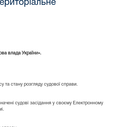
Територіальне
ова влада України».
у та стану розгляду судової справи.
начені судові засідання у своєму Електронному
і.