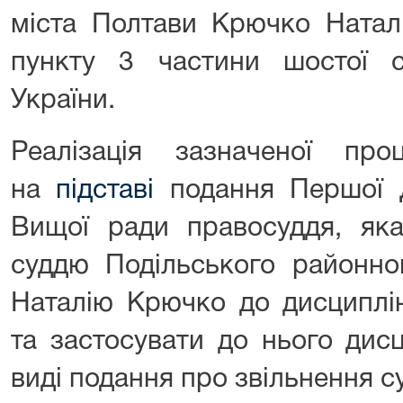
міста Полтави Крючко Наталі
пункту 3 частини шостої ст
України.
Реалізація зазначеної про
на
підставі
подання Першої Д
Вищої ради правосуддя, яка
суддю Подільського районно
Наталію Крючко до дисциплін
та застосувати до нього дис
виді подання про звільнення су