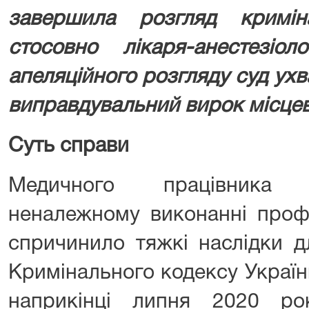
завершила розгляд кримін
стосовно лікаря-анестезіол
апеляційного розгляду суд ух
виправдувальний вирок місцево
Суть справи
Медичного працівника 
неналежному виконанні профе
спричинило тяжкі наслідки дл
Кримінального кодексу України
наприкінці липня 2020 ро