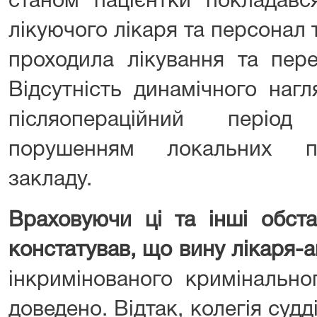
станом пацієнтки покладавс
лікуючого лікаря та персонал т
проходила лікування та пере
Відсутність динамічного наг
післяопераційний періо
порушенням локальних пр
закладу.
Враховуючи ці та інші обста
констатував, що вину лікаря-а
інкримінованого кримінальн
доведено. Відтак, колегія суд