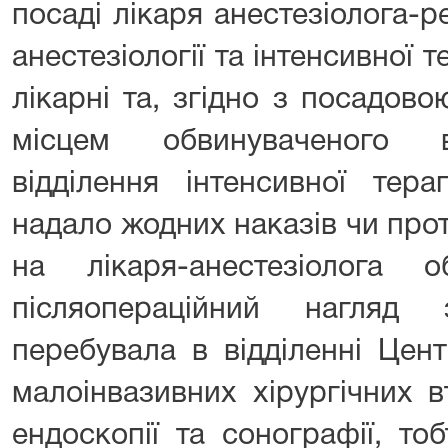
посаді лікаря анестезіолога-р
анестезіології та інтенсивної т
лікарні та, згідно з посадов
місцем обвинуваченого 
відділення інтенсивної тера
надало жодних наказів чи прот
на лікаря-анестезіолога о
післяопераційний нагляд
перебувала в відділенні Цен
малоінвазивних хірургічних 
ендоскопії та сонографії, то