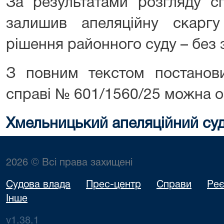
За результатами розгляду с
залишив апеляційну скарг
рішення районного суду – без 
З повним текстом постанови
справі № 601/1560/25 можна 
Хмельницький апеляційний су
2026 © Всі права захищені
Судова влада
Прес-центр
Справи
Реє
Інше
v1.38.1