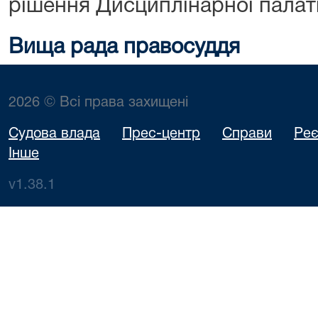
рішення Дисциплінарної палат
Вища рада правосуддя
2026 © Всі права захищені
Судова влада
Прес-центр
Справи
Реє
Інше
v1.38.1