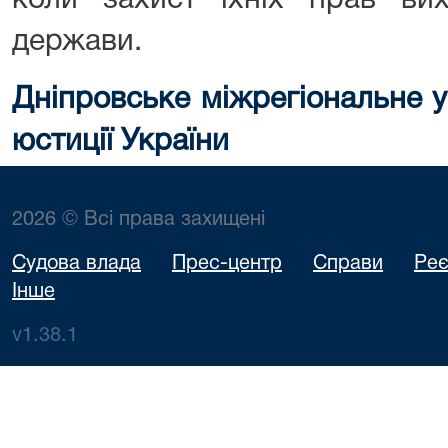
коли захист їхніх прав вих
держави.
Дніпровське міжрегіональне у
юстиції України
2026 © Всі права захищені
Судова влада
Прес-центр
Справи
Реє
Інше
v1.38.1