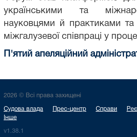
українськими та міжнар
науковцями й практиками та 
міжгалузевої співпраці у проце
П'ятий апеляційний адміністра
2026 © Всі права захищені
Судова влада
Прес-центр
Справи
Реє
Інше
v1.38.1