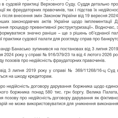
 в судовій практиці Верховного Суду. Суддя детально проа
ії як фраудаторних правочинів, так і підстав їх недійсно
 після внесення змін Законом України від 19 вересня 2024
інших законодавчих актів України щодо імплементації 
ня процедур превентивної реструктуризації». Водночас, 
формуватися значно раніше – ще з рішень об’єднаної пал
ї практики судової палати для розгляду справ про банкрут
андр Банасько зупинився на постановах від 3 липня 2019 
ня 2024 року у справі № 916/379/23 та від 4 лютого 2026 р
у позовів про недійсність фраудаторних правочинів.
від 3 липня 2019 року у справі № 369/11268/16-ц Суд 
ться на шкоду кредиторам.
про недійсність договору дарування боржника щодо єдиного
ого боржника понад 580 тис. грн боргу. Велика Палата
ня позову про недійсність договору дарування як фіктивн
тарій не може використовуватися для уникнення виконанн