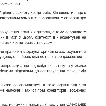
проможності.
рівень захисту кредиторів. Він зазначив, що з
рактерними саме для проваджень у справах про
порушення прав кредиторів, а тому особливого
х вимог. У цьому контексті він акцентував на
 іншими кредиторами та судом.
ня правочинів фраудаторними із застосуванням
их у доведенні боржника до неплатоспроможності.
я запровадження відповідних інститутів у межах
різними підходами до застосування механізмів
активно розвиватися, а законодавчі зміни та
е належний захист прав кредиторів і водночас
їх недійсними» з доповіддю виступив
Олександр