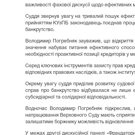
важливості фахової дискусії щодо ефективних 
Суддя звернув увагу на тривалий пошук ефекти
прийняттям КУзПБ законодавець поєднав проце
банкрутство.
Володимир Погребняк зауважив, що відкриття 
значення набуває питання ефективного способ
необхідності проактивної позиції кредиторів у 
Серед ключових інструментів захисту прав кр
відповідних правових наслідків, а також інстит
Окрему увагу суддя приділив розвитку судової 
справ про банкрутство відбувалася не лише е
субсидіарної та солідарної відповідальності.
Водночас Володимир Погребняк підкреслив, щ
напрацювання Верховного Суду мають сприяти 
залишатиме боржнику можливість відновлення 
У межах другої дискусійної панелі «Фраудатор