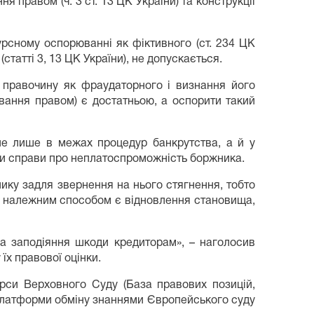
я правом (ч. 3 ст. 13 ЦК України) та конструкції
рсному оспорюванні як фіктивного (ст. 234 ЦК
татті 3, 13 ЦК України), не допускається.
ї правочину як фраудаторного і визнання його
вання правом) є достатньою, а оспорити такий
 не лише в межах процедур банкрутства, а й у
ми справи про неплатоспроможність боржника.
ку задля звернення на нього стягнення, тобто
о, належним способом є відновлення становища,
на заподіяння шкоди кредиторам», – наголосив
їх правової оцінки.
урси Верховного Суду (База правових позицій,
 Платформи обміну знаннями Європейського суду