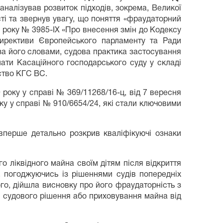
налізував розвиток підходів, зокрема, Великої
сті та звернув увагу, що поняття «фраудаторний
 року № 3985-IX «Про внесення змін до Кодексу
Директиви Європейського парламенту та Ради
за його словами, судова практика застосування
ати Касаційного господарського суду у складі
ство КГС ВС.
року у справі № 369/11268/16-ц, від 7 вересня
оку у справі № 910/6654/24, які стали ключовими
вперше детально розкрив кваліфікуючі ознаки
 ліквідного майна своїм дітям після відкриття
, погоджуючись із рішеннями судів попередніх
ого, дійшла висновку про його фраудаторність з
я судового рішення або приховування майна від