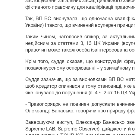
застосування загальних засад цивільного законод
фіктивного правочину для кваліфікації правочи
Так, ВП ВС виснувала, що одночасна кваліфік
України) і такого, що вчинений всупереч принци
Таким чином, наголосив спікер, за актуальни
недійсним за статтями 3, 13 ЦК України (всу
правочин може також особа (заінтересована осо
Крім того, суддя сказав, що конструкція фра
позаконкурсному оспорюванні – у звичайному п
Суддя зазначив, що за висновками ВП ВС мето
щоб кредитор опинився в тому становищі, яке 
яке існувало до порушення (п. 4 ч. 2 ст. 16 ЦК Ук
«Правопорядок не повинен допускати вчинення
Олександр Банасько, говорячи про природу фрау
Завершуючи виступ, Олександр Банасько зверн
Supreme LAB, Supreme Observer), дайджести й 