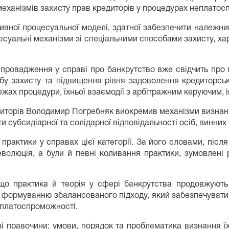
механізмів захисту прав кредиторів у процедурах неплатос
вної процесуальної моделі, здатної забезпечити належний 
суальні механізми зі спеціальними способами захисту, ха
провадження у справі про банкрутство вже свідчить про 
у захисту та підвищення рівня задоволення кредиторськи
межах процедури, їхньої взаємодії з арбітражним керуючим,
едиторів Володимир Погребняк виокремив механізми визнан
ути субсидіарної та солідарної відповідальності осіб, винн
практики у справах цієї категорії. За його словами, післ
волюція, а були й певні коливання практики, зумовлені 
о практика й теорія у сфері банкрутства продовжують 
формуванню збалансованого підходу, який забезпечуватим
платоспроможності.
ні правочини: умови, порядок та проблематика визнання 