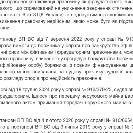
до правової кваліфікації правочину як фраудаторного, вис
такого, що спрямований на уникнення звернення стягненн
вства (п. 6 ст. 3 ЦК України) та недопустимості зловживанн
визнання правочину недійсним, якою може бути як підстава
аїни.
станову ВП ВС від 7 вересня 2022 року у справі № 910
рава вимоги до боржника у справі про банкрутство афілі
дмінні риси між фіктивним і фраудаторним правочинами, мож
орного правочину, вчиненого у процедурі банкрутства борж
(афілійовану особу) боржника, з повним фінансуванням 
начною мірою спиралася на судову практику судової па
с розгляду спорів про недійсність правочинів.
ві від 18 грудня 2024 року у справі № 916/379/23, суддя з
раудаторним. Ішлося про передачу нерухомого майна варт
рмленого актом приймання-передачі нерухомого майна з
танови ВП ВС від 4 лютого 2026 року у справі № 910/665
го в постанові ВП ВС від 3 липня 2019 року у справі № 