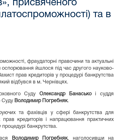
в», присвяченого
платоспроможності) та в
оможності, фраудаторні правочини та актуальні
 й оспорювання йшлося під час другого науково-
Захист прав кредиторів у процедурі банкрутства
кий відбувся в м. Чернівцях.
ерховного Суду
Олександр Банасько
і суддя
о Суду
Володимир Погребняк
.
еруючих та фахівців у сфері банкрутства для
х прав кредиторів і напрацювання практичних
у процедурі банкрутства.
нувся
Володимир Погребняк
, наголосивши на