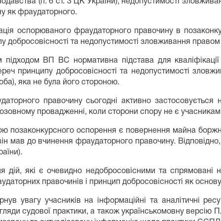
авства (п. 6 ст. 3 ЦК України), недопустимості зловживанн
ну як фраудаторного.
ація оспорюваного фраудаторного правочину в позаконку
пу добросовісності та недопустимості зловживання правом (с
м підходом ВП ВС нормативна підстава для кваліфікаці
переч принципу добросовісності та недопустимості зловжи
ба), яка не була його стороною.
удаторного правочину сьогодні активно застосовується
озовному провадженні, коли сторони спору не є учасника
ю позаконкурсного оспорення є повернення майна боржни
він мав до вчинення фраудаторного правочину. Відповідн
раїни).
 дій, які є очевидно недобросовісними та спрямовані 
даторних правочинів і принцип добросовісності як основу 
ув увагу учасників на інформаційні та аналітичні рес
огляди судової практики, а також українськомовну версію