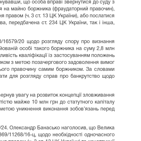
нувавши, що особа вправі звернутися до суду з
я на майно боржника (фраудаторний правочин),
я правом (ч. 3 ст. 13 ЦК України), або послатися
, передбачена ст. 234 ЦК України, так і інша,
/16579/20 щодо розгляду спору про визнання
йованій особі такого боржника на суму 2,8 млн
ливість кваліфікації із застосуванням положень
ником з метою позачергового задоволення вимог
цього правочину самим боржником. За словами
лати для розгляду справ про банкрутство щодо
вернув увагу на розвиток концепції зловживання
істю майже 10 млн грн до статутного капіталу
 метою уникнення виконання зобов’язань перед
4/24. Олександр Банасько наголосив, що Велика
369/11268/16-ц, щодо необхідності одночасного