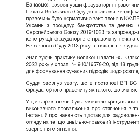
Банасько
, розглянувши фраудаторні правочини
Палати Верховного Суду до правової кваліфікац
правочин» було нормативно закріплене в КУзПБ
України з процедур банкрутства та деяких 
Європейського Союзу 2019/1023 та запроваджен
конструкції фраудаторного правочину почала 
Верховного Суду 2018 року та подальшої судово
Аналізуючи практику Великої Палати ВС, Олекс
2022 року у справі № 910/16579/20, від 18 груд
для формування сучасних підходів щодо розгляд
Суддя звернув увагу, що в постанові ВП ВС 
фраудаторного правочину як такого, що вчиняє
У цій справі позов було заявлено кредитором 
виконавчого провадження про стягнення з так
інстанцій про наявність підстав для задоволен
огляду на те, що цивільно-правовий інструмен
звернення стягнення.