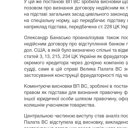
У цій же постанові ВП ВС зробила висновки що
позовом про визнання договору недійсним як 
на підставі загальних засад цивільного законода
на спеціальну норму, що передбачає підставу 
наприклад підстава, передбачена ст. 228 ЦК Укр
Олександр Банасько проаналізував також по
недійсним договору про відступлення банком п
дол. США, в якій було визначено спільні та ві
статей 3, 13, 215, 234 ЦК України як фраудат
окремого кредитора через дочірню компанію 
судді, саме в цій справі Велика Палата ВС з
застосування конструкції фраудаторності під ча
Коментуючи висновки ВП ВС, зроблені в постано
правом як підстави для визнання правочину ф
іншої юридичної особи шляхом правочину, офо
колишнім учасником товариства.
Центральною частиною виступу став аналіз пос
Палата ВС відступила від висновку, викладено