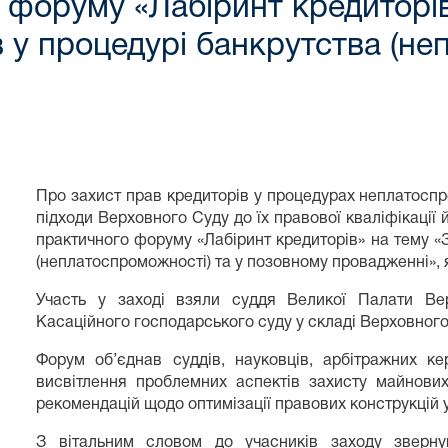
 форуму «Лабіринт кредиторі
 у процедурі банкрутства (не
Про захист прав кредиторів у процедурах неплатоспр
підходи Верховного Суду до їх правової кваліфікації
практичного форуму «Лабіринт кредиторів» на тему «
(неплатоспроможності) та у позовному провадженні», я
Участь у заході взяли суддя Великої Палати В
Касаційного господарського суду у складі Верховног
Форум об’єднав суддів, науковців, арбітражних к
висвітлення проблемних аспектів захисту майнови
рекомендацій щодо оптимізації правових конструкцій 
З вітальним словом до учасників заходу звер