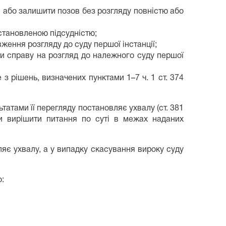
і або залишити позов без розгляду повністю або
встановленою підсудністю;
ення розгляду до суду першої інстанції;
ти справу на розгляд до належного суду першої
з рішень, визначених пунктами 1–7 ч. 1 ст. 374
ьтатами її перегляду постановляє ухвалу (ст. 381
чи вирішити питання по суті в межах наданих
ляє ухвалу, а у випадку скасування вироку суду
о: