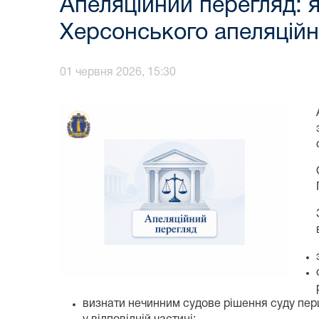
Апеляційний перегляд: 
Херсонського апеляційн
01 червня 2026, 15:30
визнати нечинним судове рішення суду перш