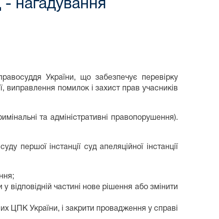
 - нагадування
равосуддя України, що забезпечує перевірку
ії, виправлення помилок і захист прав учасників
римінальні та адміністративні правопорушення).
уду першої інстанції суд апеляційної інстанції
ння;
 у відповідній частині нове рішення або змінити
их ЦПК України, і закрити провадження у справі