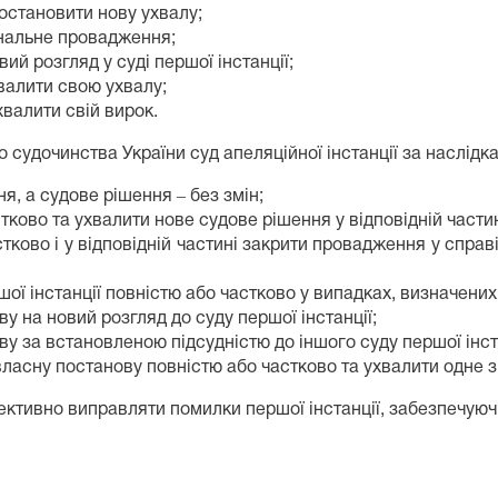
постановити нову ухвалу;
інальне провадження;
ий розгляд у суді першої інстанції;
хвалити свою ухвалу;
хвалити свій вирок.
о судочинства України суд апеляційної інстанції за наслідк
, а судове рішення ‒ без змін;
ково та ухвалити нове судове рішення у відповідній частин
тково і у відповідній частині закрити провадження у справ
ої інстанції повністю або частково у випадках, визначених
у на новий розгляд до суду першої інстанції;
у за встановленою підсудністю до іншого суду першої інста
ласну постанову повністю або частково та ухвалити одне з 
фективно виправляти помилки першої інстанції, забезпечую