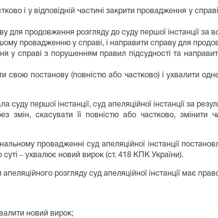
тково і у відповідній частині закрити провадження у справ
ву для продовження розгляду до суду першої інстанції за 
му провадженню у справі, і направити справу для продовж
ня у справі з порушенням правил підсудності та направи
 свою постанову (повністю або частково) і ухвалити одне 
суду першої інстанції, суд апеляційної інстанції за резул
з змін, скасувати її повністю або частково, змінити 
інальному провадженні суд апеляційної інстанції постанов
 суті ‒ ухвалює новий вирок (ст. 418 КПК України).
 апеляційного розгляду суд апеляційної інстанції має прав
хвалити новий вирок;