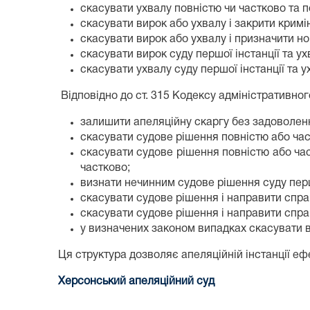
скасувати ухвалу повністю чи частково та 
скасувати вирок або ухвалу і закрити крим
скасувати вирок або ухвалу і призначити нов
скасувати вирок суду першої інстанції та у
скасувати ухвалу суду першої інстанції та у
Відповідно до ст. 315 Кодексу адміністративног
залишити апеляційну скаргу без задоволення
скасувати судове рішення повністю або част
скасувати судове рішення повністю або час
частково;
визнати нечинним судове рішення суду перш
скасувати судове рішення і направити справ
скасувати судове рішення і направити справ
у визначених законом випадках скасувати в
Ця структура дозволяє апеляційній інстанції е
Херсонський апеляційний суд