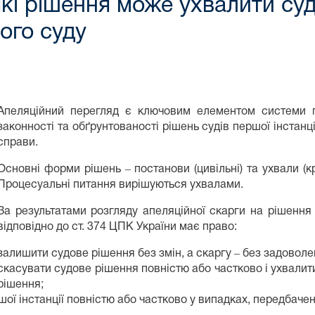
які рішення може ухвалити суд
ого суду
Апеляційний перегляд є ключовим елементом системи п
законності та обґрунтованості рішень судів першої інстанц
справи.
Основні форми рішень ‒ постанови (цивільні) та ухвали (к
Процесуальні питання вирішуються ухвалами.
За результатами розгляду апеляційної скарги на рішення с
відповідно до ст. 374 ЦПК України має право:
залишити судове рішення без змін, а скаргу ‒ без задоволе
скасувати судове рішення повністю або частково і ухвалити
рішення;
ої інстанції повністю або частково у випадках, передбачен