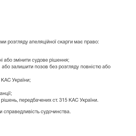
ами розгляду апеляційної скарги має право:
і або змінити судове рішення;
і або залишити позов без розгляду повністю або
 КАС України;
нції;
рішень, передбачених ст. 315 КАС України.
чи справедливість судочинства.