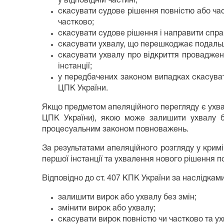
у відповідній частині;
скасувати судове рішення повністю або час
частково;
скасувати судове рішення і направити спра
скасувати ухвалу, що перешкоджає подальшо
скасувати ухвалу про відкриття проваджен
інстанції;
у передбачених законом випадках скасувати
ЦПК України.
Якщо предметом апеляційного перегляду є ухвала 
ЦПК України), якою може залишити ухвалу бе
процесуальним законом повноважень.
️За результатами апеляційного розгляду у крим
першої інстанції та ухвалення нового рішення по
Відповідно до ст. 407 КПК України за наслідками
залишити вирок або ухвалу без змін;
змінити вирок або ухвалу;
скасувати вирок повністю чи частково та у