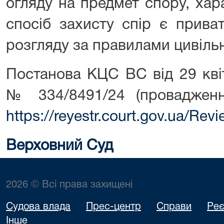
огляду на предмет спору, хар
спосіб захисту спір є прива
розгляду за правилами цивіль
Постанова КЦС ВС від 29 кві
№ 334/8491/24 (проваджен
https://reyestr.court.gov.ua/Re
Верховний Суд
2026 © Всі права захищені
Судова влада
Прес-центр
Справи
Реє
Інше