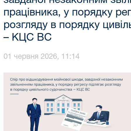
завданої незаконним зві
працівника, у порядку ре
розгляду в порядку цивіл
– КЦС ВС
01 червня 2026, 11:14