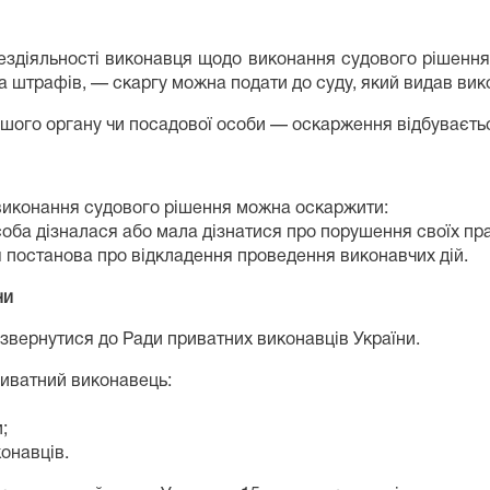
ездіяльності виконавця щодо виконання судового рішення,
 штрафів, — скаргу можна подати до суду, який видав вик
шого органу чи посадової особи — оскарження відбувається
 виконання судового рішення можна оскаржити:
соба дізналася або мала дізнатися про порушення своїх пр
 постанова про відкладення проведення виконавчих дій.
ни
вернутися до Ради приватних виконавців України.
риватний виконавець:
;
онавців.