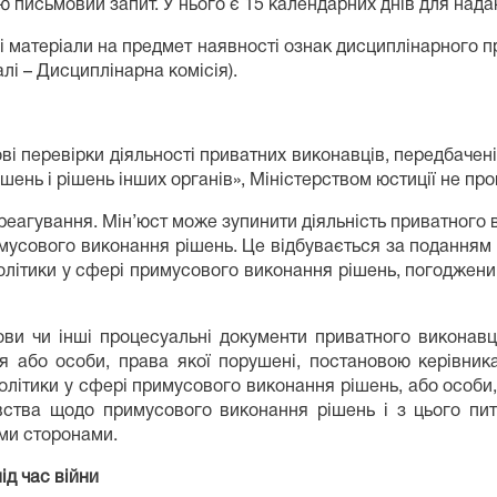
письмовий запит. У нього є 15 календарних днів для надан
і матеріали на предмет наявності ознак дисциплінарного 
лі – Дисциплінарна комісія).
ові перевірки діяльності приватних виконавців, передбачені
ень і рішень інших органів», Міністерством юстиції не пр
 реагування. Мін’юст може зупинити діяльність приватного 
сового виконання рішень. Це відбувається за поданням к
політики у сфері примусового виконання рішень, погоджен
нови чи інші процесуальні документи приватного виконавц
або особи, права якої порушені, постановою керівника 
олітики у сфері примусового виконання рішень, або особи
вства щодо примусового виконання рішень і з цього пит
ими сторонами.
ід час війни