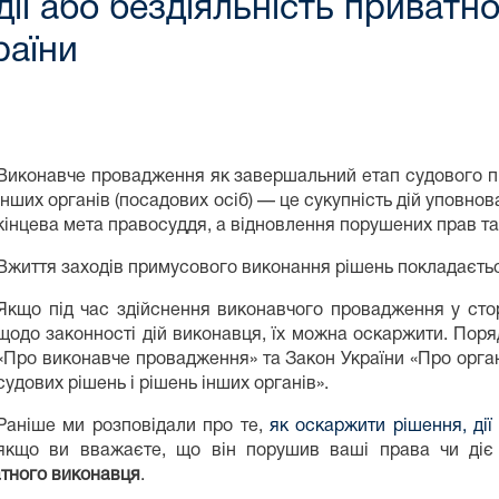
ії або бездіяльність приватн
раїни
Виконавче провадження як завершальний етап судового пр
інших органів (посадових осіб) — це сукупність дій уповнов
кінцева мета правосуддя, а відновлення порушених прав та 
Вжиття заходів примусового виконання рішень покладаєтьс
Якщо під час здійснення виконавчого провадження у стор
щодо законності дій виконавця, їх можна оскаржити. Пор
«Про виконавче провадження» та Закон України «Про орган
судових рішень і рішень інших органів».
Раніше ми розповідали про те,
як оскаржити рішення, дії
якщо ви вважаєте, що він порушив ваші права чи діє 
тного виконавця
.