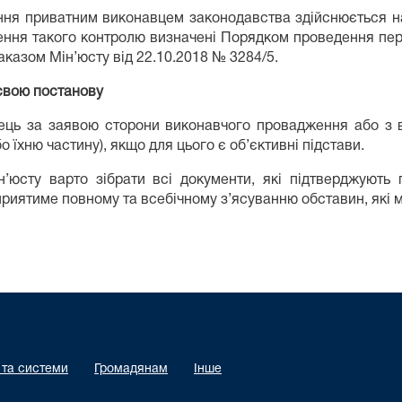
ання приватним виконавцем законодавства здійснюється н
ння такого контролю визначені Порядком проведення пере
казом Мін’юсту від 22.10.2018 № 3284/5.
свою постанову
вець за заявою сторони виконавчого провадження або з в
 їхню частину), якщо для цього є об’єктивні підстави.
юсту варто зібрати всі документи, які підтверджують 
приятиме повному та всебічному з’ясуванню обставин, які 
 та системи
Громадянам
Інше