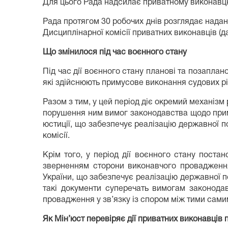
Для цього Рада надсилає приватному виконавцю 
Рада протягом 30 робочих днів розглядає надан
Дисциплінарної комісії приватних виконавців (да
Що змінилося під час воєнного стану
Під час дії воєнного стану планові та позаплан
які здійснюють примусове виконання судових ріш
Разом з тим, у цей період діє окремий механізм
порушення ним вимог законодавства щодо приму
юстиції, що забезпечує реалізацію державної 
комісії.
Крім того, у період дії воєнного стану поста
зверненням сторони виконавчого провадження 
України, що забезпечує реалізацію державної п
такі документи суперечать вимогам законода
провадження у зв’язку із спором між тими сам
Як Мін’юст перевіряє дії приватних виконавців п