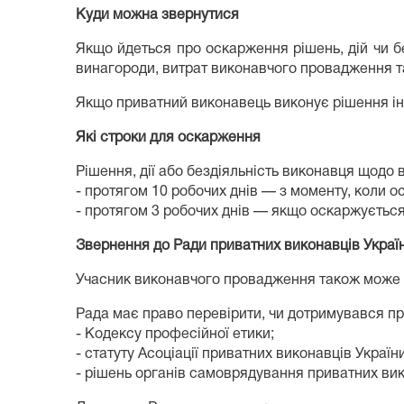
Куди можна звернутися
Якщо йдеться про оскарження рішень, дій чи б
винагороди, витрат виконавчого провадження та
Якщо приватний виконавець виконує рішення ін
Які строки для оскарження
Рішення, дії або бездіяльність виконавця щодо
- протягом 10 робочих днів — з моменту, коли о
- протягом 3 робочих днів — якщо оскаржується
Звернення до Ради приватних виконавців Украї
Учасник виконавчого провадження також може з
Рада має право перевірити, чи дотримувався п
- Кодексу професійної етики;
- статуту Асоціації приватних виконавців України
- рішень органів самоврядування приватних вик