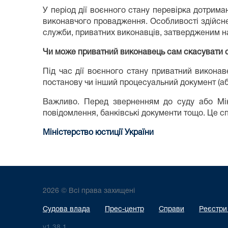
У період дії воєнного стану перевірка дотрим
виконавчого провадження. Особливості здійсне
служби, приватних виконавців, затвердженим на
Чи може приватний виконавець сам скасувати 
Під час дії воєнного стану приватний викона
постанову чи інший процесуальний документ (або
Важливо. Перед зверненням до суду або Мін’
повідомлення, банківські документи тощо. Це с
Міністерство юстиції України
2026 © Всі права захищені
Судова влада
Прес-центр
Справи
Реєстри
v1.38.1