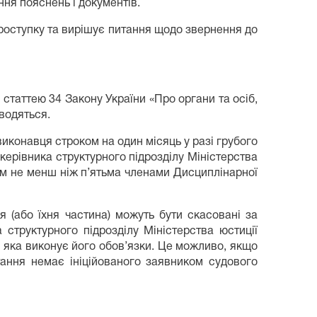
ня пояснень і документів.
проступку та вирішує питання щодо звернення до
 статтею 34 Закону України «Про органи та осіб,
оводяться.
виконавця строком на один місяць у разі грубого
ерівника структурного підрозділу Міністерства
им не менш ніж п’ятьма членами Дисциплінарної
я (або їхня частина) можуть бути скасовані за
структурного підрозділу Міністерства юстиції
, яка виконує його обов’язки. Це можливо, якщо
ання немає ініційованого заявником судового