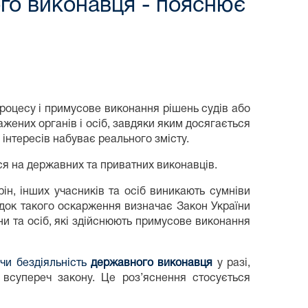
ого виконавця - пояснює
оцесу і примусове виконання рішень судів або
ажених органів і осіб, завдяки яким досягається
інтересів набуває реального змісту.
я на державних та приватних виконавців.
ін, інших учасників та осіб виникають сумніви
ядок такого оскарження визначає Закон України
и та осіб, які здійснюють примусове виконання
 чи бездіяльність
державного виконавця
у разі,
всупереч закону. Це роз’яснення стосується