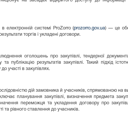
нкціонує на засадах відкритого доступу до інформації
в електронній системі ProZorro (
prozorro.gov.ua
) — це об
езультати торгів і укладені договори.
люднення оголошень про закупівлі, тендерної документац
у та публікацію результатів закупівлі. Такий підхід іст
до участі в закупівлях.
лідовністю дій замовника й учасників, спрямованою на ви
ключає планування закупівлі, визначення предмета закупі
визначення переможця та укладення договору про закупі
і та рівного ставлення до учасників.