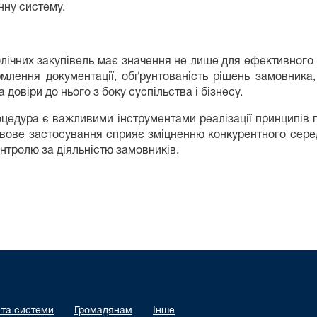
нну систему.
лічних закупівель має значення не лише для ефективного в
ння документації, обґрунтованість рішень замовника, д
довіри до нього з боку суспільства і бізнесу.
оцедура є важливими інструментами реалізації принципів п
авове застосування сприяє зміцненню конкурентного серед
нтролю за діяльністю замовників.
 та системи
Громадянам
Інше