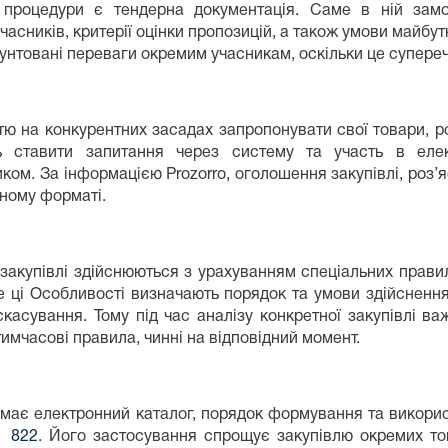
процедури є тендерна документація. Саме в ній замовн
часників, критерії оцінки пропозицій, а також умови майбу
нтовані переваги окремим учасникам, оскільки це супереч
ю на конкурентних засадах запропонувати свої товари, р
ть ставити запитання через систему та участь в елек
ком. За інформацією Prozorro, оголошення закупівлі, роз’
нному форматі.
 закупівлі здійснюються з урахуванням спеціальних прав
е ці Особливості визначають порядок та умови здійснення 
скасування. Тому під час аналізу конкретної закупівлі 
 тимчасові правила, чинні на відповідний момент.
ь має електронний каталог, порядок формування та викор
№ 822
. Його застосування спрощує закупівлю окремих тов