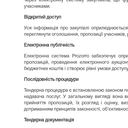
через електронну систему закупівель, що фу
учасниками.
Відкритий доступ
Уся інформація про закупівлі оприлюднюється 
переглянути оголошення, пропозиції учасників, р
Електронна публічність
Електронна система Prozorro забезпечує опри
пропозицій, проведення електронного аукціон
бюджетних коштів і створює рівні умови доступу 
Послідовність процедури
Тендерна процедура є встановленою законом пос
надавача послуг. У загальному вигляді вона в
прийняття пропозицій, їх розгляд і оцінку, 
дотриманням принципів законності, об’єктивност
Тендерна документація