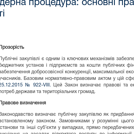
ендерна процедура: основні пр
і
Прозорість
Публічні закупівлі є одним із ключових механізмів забез
бюджетних установ і підприємств за кошти публічних фі
забезпечення добросовісної конкуренції, максимальної еконо
учасників. Базовим нормативно-правовим актом у цій сф
25.12.2015 № 922-VIII.
Цей Закон визначає правові та ек
потреб держави та територіальних громад.
Правове визначення
Законодавство визначає публічну закупівлю як придбання 
встановленому законом. Замовниками у розумінні цього
танови та інші суб’єкти у випадках, прямо передбачених