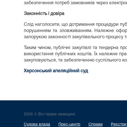
забезпечення потреб замовників через електро
Законність і довіра
Слід наголосити, що дотримання процедури пуб
порушенням та зловживанням. Належне оформле
запорукою законності закупівельного процесу та 
Таким чином, публічні закупівлі та тендерна пр
використання публічних коштів. Їх належне пр
закуповуються, та забезпеченню суспільного ко
Херсонський апеляційний суд
2026 © Всі права захищені
Судова влада
Прес-центр
Справи
Реєстри