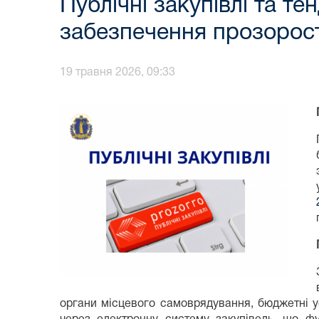
Публічні закупівлі та т
забезпечення прозорост
19 травня 2026, 09:33
органи місцевого самоврядування, бюджетні ус