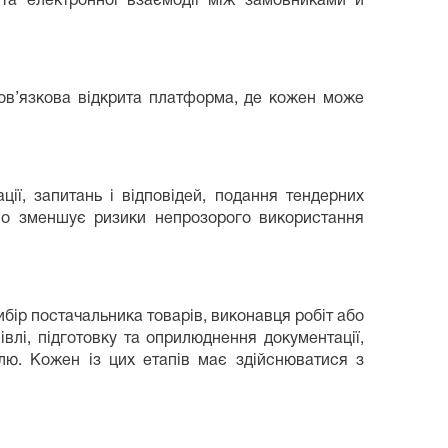
 та електронної взаємодії між замовниками й
ов’язкова відкрита платформа, де кожен може
ії, запитань і відповідей, подання тендерних
отно зменшує ризики непрозорого використання
бір постачальника товарів, виконавця робіт або
влі, підготовку та оприлюднення документації,
влю. Кожен із цих етапів має здійснюватися з