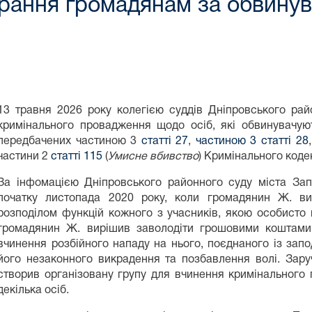
ання громадянам за обвинува
13 травня 2026 року колегією суддів Дніпровського ра
кримінального провадження щодо осіб, які обвинувачую
передбачених частиною 3
статті 27
,
частиною 3 статті 28
частини 2
статті 115
(
Умисне вбивство
) Кримінального коде
За інфомацією Дніпровського районного суду міста Запо
початку листопада 2020 року, коли громадянин Ж. ви
розподілом функцій кожного з учасників, якою особисто 
громадянин Ж. вирішив заволодіти грошовими коштами
вчинення розбійного нападу на нього, поєднаного із зап
його незаконного викрадення та позбавлення волі. Зару
створив організовану групу для вчинення кримінального 
декілька осіб.