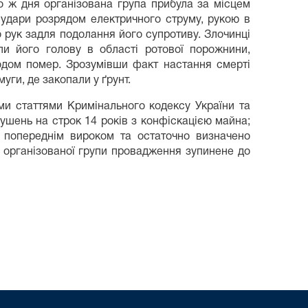
го ж дня організована група прибула за місцем
і удари розрядом електричного струму, рукою в
 рук задля подолання його супротиву. Злочинці
ли його голову в області ротової порожнини,
годом помер. Зрозумівши факт настання смерті
уги, де закопали у ґрунт.
ми статтями Кримінального кодексу України та
ушень на строк 14 років з конфіскацією майна;
 попереднім вироком та остаточно визначено
а організованої групи провадження зупинене до