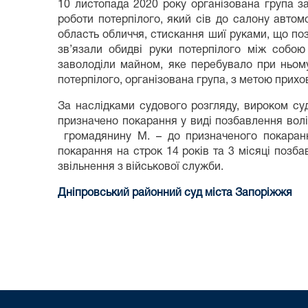
10 листопада 2020 року організована група за
роботи потерпілого, який сів до салону автом
область обличчя, стискання шиї руками, що по
зв’язали обидві руки потерпілого між собою
заволоділи майном, яке перебувало при ньому
потерпілого, організована група, з метою прихов
За наслідками судового розгляду, вироком су
призначено покарання у виді позбавлення волі
громадянину М. – до призначеного покаранн
покарання на строк 14 років та 3 місяці позб
звільнення з військової служби.
Дніпровський районний суд міста Запоріжжя