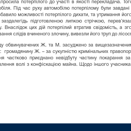
просила потерпілого до участі в якості перекладача. То
обіля. Під час руху автомобілю потерпілому були завдан
збавило можливості потерпілого дихати, та утримання його
 заздалегідь підготовленою липкою стрічкою, перев’яза
. Внаслідок цих дій потерпілий втратив свідомість, а з
ання слідів вчиненого злочину, вивезли його труп до лісосм
ду обвинувачених Ж. та М. засуджено за вищезазначени
: громадянину Ж. – за сукупністю кримінальних правопор
я частково приєднано невідбуту частину покарання за
авлення волі з конфіскацією майна. Щодо іншого учасник