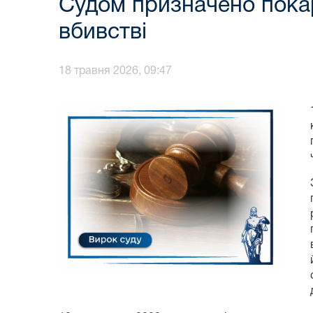
Судом призначено покар
вбивстві
18 травня 2026, 09:47