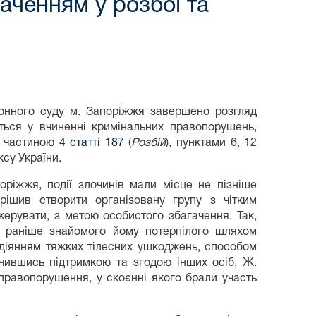
ченням у розбої та
йонного суду м. Запоріжжя завершено розгляд
ться у вчиненні кримінальних правопорушень,
, частиною 4
статті 187
(
Розбій
), пунктами 6, 12
ксу України.
ріжжя, події злочинів мали місце не пізніше
рішив створити організовану групу з чітким
керувати, з метою особистого збагачення. Так,
 раніше знайомого йому потерпілого шляхом
одіянням тяжких тілесних ушкоджень, способом
чившись підтримкою та згодою інших осіб, Ж.
правопорушення, у скоєнні якого брали участь