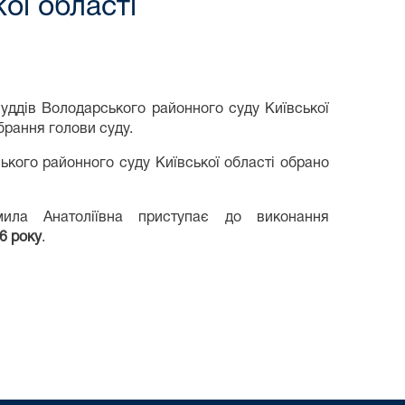
ої області
уддів Володарського районного суду Київської
брання голови суду.
кого районного суду Київської області обрано
ила Анатоліївна приступає до виконання
6 року
.