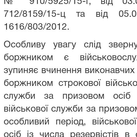
№ 910/5925/15-г, від 03
712/8159/15-ц та від 05
1616/803/2012.
Особливу увагу слід зверн
боржником є військовослу
зупиняє вчинення виконавчих 
боржником строкової військо
служби за призовом осіб 
військової служби за призовом 
особливий період, військов
осіб із числа резервістів в