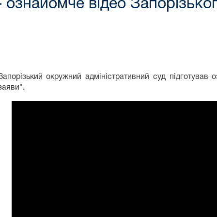
- ознайомче відео Запорізько
Запорізький окружний адміністративний суд підготував 
заяви".