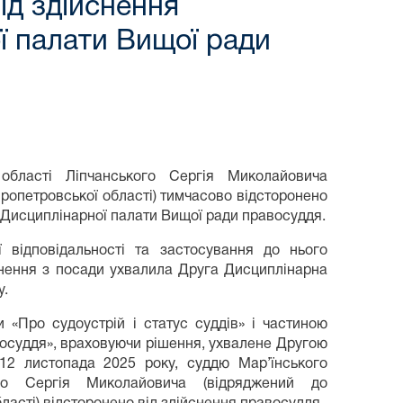
ід здійснення
ї палати Вищої ради
області Ліпчанського Сергія Миколайовича
пропетровської області) тимчасово відсторонено
ї Дисциплінарної палати Вищої ради правосуддя.
 відповідальності та застосування до нього
ьнення з посади ухвалила Друга Дисциплінарна
у.
и «Про судоустрій і статус суддів» і частиною
восуддя», враховуючи рішення, ухвалене Другою
2 листопада 2025 року, суддю Мар’їнського
го Сергія Миколайовича (відряджений до