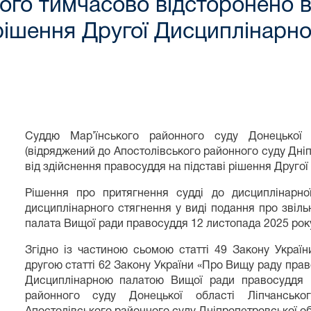
ого тимчасово відсторонено в
 рішення Другої Дисциплінарно
Суддю Мар’їнського районного суду Донецької 
(відряджений до Апостолівського районного суду Дні
від здійснення правосуддя на підставі рішення Друго
Рішення про притягнення судді до дисциплінарної
дисциплінарного стягнення у виді подання про звіл
палата Вищої ради правосуддя 12 листопада 2025 рок
Згідно із частиною сьомою статті 49 Закону Україн
другою статті 62 Закону України «Про Вищу раду пра
Дисциплінарною палатою Вищої ради правосуддя 1
районного суду Донецької області Ліпчансько