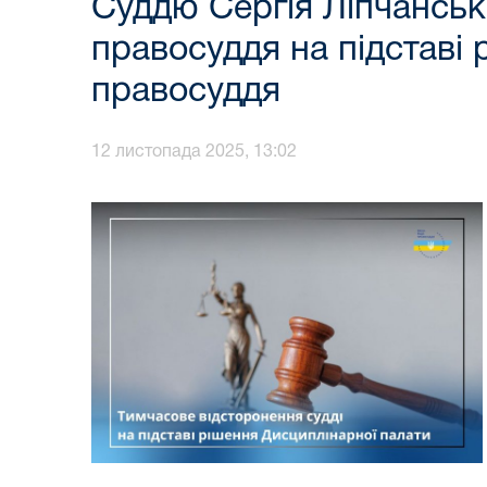
Суддю Сергія Ліпчанськ
правосуддя на підставі
правосуддя
12 листопада 2025, 13:02