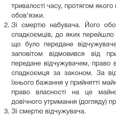
тривалості часу, протягом якого
обов’язки.
Зі смертю набувача. Його обо
спадкоємців, до яких перейшло 
що було передане відчужувач
заповітом відмовився від п
передане відчужувачем, право 
спадкоємця за законом. За від
їхнього бажання у прийнятті май
право власності на це майн
довічного утримання (догляду) п
Зі смертю відчужувача.