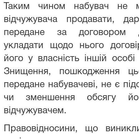
Таким чином набувач не 
відчужувача продавати, дар
передане за договором д
укладати щодо нього догові
його у власність іншій особі
Знищення, пошкодження ць
передане набувачеві, не є пі
чи зменшення обсягу йог
відчужувачем.
Правовідносини, що виникл