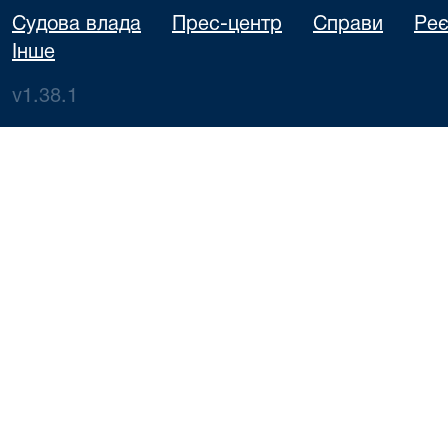
Судова влада
Прес-центр
Справи
Реє
Інше
v1.38.1