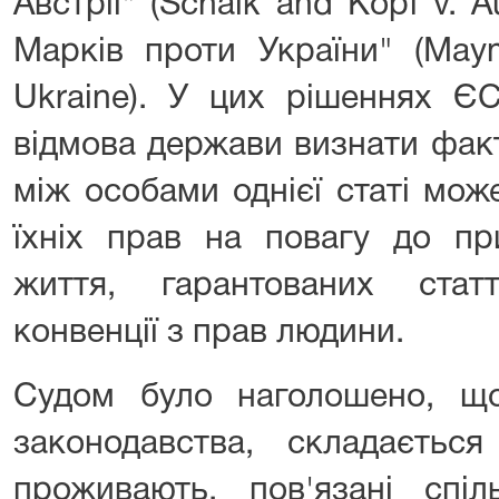
Австрії" (Schalk and Kopf v. A
Марків проти України" (Maym
Ukraine). У цих рішеннях Є
відмова держави визнати фак
між особами однієї статі мо
їхніх прав на повагу до пр
життя, гарантованих ста
конвенції з прав людини.
Судом було наголошено, що 
законодавства, складається
проживають, пов'язані спі