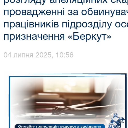
розгляду апеляційних ска
провадженні за обвинува
працівників підрозділу о
призначення «Беркут»
04 липня 2025, 10:56