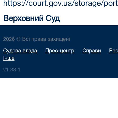
https://court.gov.ua/storage/p
Верховний Суд
2026 © Всі права захищені
Судова влада
Прес-центр
Справи
Реє
Інше
v1.38.1