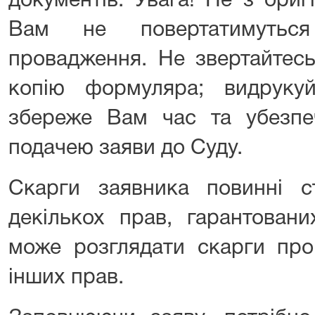
документів. Увага! Не з ориг
Вам не повертатимуться
провадження. Не звертайтес
копію формуляра; видрук
збереже Вам час та убезпеч
подачею заяви до Суду.
Скарги заявника повинні с
декількох прав, гарантован
може розглядати скарги про
інших прав.