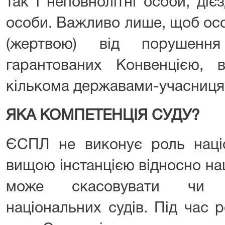
так і неповнолітні особи, дієз
особи. Важливо лише, щоб ос
(жертвою) від порушенн
гарантованих Конвенцією, 
кількома державами-учасниця
ЯКА КОМПЕТЕНЦІЯ СУДУ?
ЄСПЛ не виконує роль націо
вищою інстанцією відносно нац
може скасовувати чи з
національних судів. Під час 