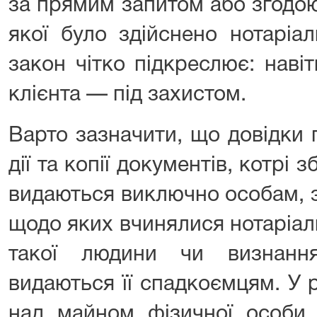
за прямим запитом або згодою 
якої було здійснено нотаріа
закон чітко підкреслює: наві
клієнта — під захистом.
Варто зазначити, що довідки 
дії та копії документів, котрі 
видаються виключно особам, 
щодо яких вчинялися нотаріальн
такої людини чи визнанн
видаються її спадкоємцям. У 
над майном фізичної особи,