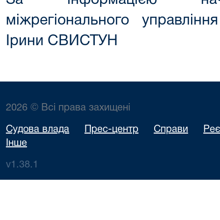
За інформацією нача
міжрегіонального управління
Ірини СВИСТУН
2026 © Всі права захищені
Судова влада
Прес-центр
Справи
Реє
Інше
v1.38.1