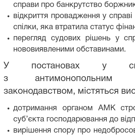
справи про банкрутство боржник
відкриття провадження у справі
спілки, яка втратила статус фіна
перегляд судових рішень у сп
нововиявленими обставинами.
У постановах у спра
з антимонопольним 
законодавством, містяться ви
дотримання органом АМК стро
суб’єкта господарювання до відп
вирішення спору про недобросов