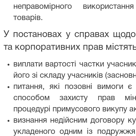
неправомірного використан
товарів.
У постановах у справах щодо
та корпоративних прав містят
виплати вартості частки учасни
його зі складу учасників (заснов
питання, які позовні вимоги 
способом захисту прав мін
процедурі примусового викупу акц
визнання недійсним договору ку
укладеного одним із подружжя