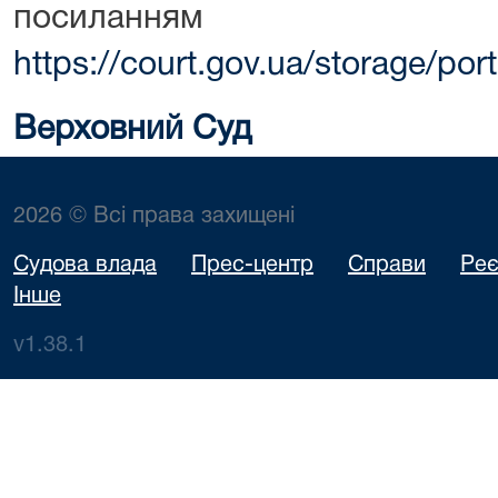
посиланням
https://court.gov.ua/storage/p
Верховний Суд
2026 © Всі права захищені
Судова влада
Прес-центр
Справи
Реє
Інше
v1.38.1