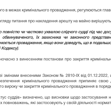
го в межах кримінального провадження, регулюються глав
гляду питання про накладення арешту на майно вирішують сл
повністю чи частково ухвалою слідчого судді під час дос
 обвинуваченого, їх захисника чи законного представн
снюється провадження, якщо вони доведуть, що в подальшом
4 Кодексу)
.
 одночасно з винесенням постанови про закриття кримінал
(зі змінами внесеними Законом № 2810-IX від 01.12.2022, 
езпечення кримінального провадження припиняє свою ді
го вироку чи закриття кримінального провадження в поряд
статус суддів» визначено, що висновки щодо застосування
их повноважень, які застосовують у своїй діяльності норма