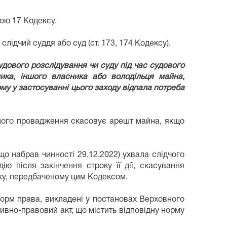
ою 17 Кодексу.
ідчий суддя або суд (ст. 173, 174 Кодексу).
удового розслідування чи суду під час судового
ика, іншого власника або володільця майна,
у у застосуванні цього заходу відпала потреба
ьного провадження скасовує арешт майна, якщо
що набрав чинності 29.12.2022) ухвала слідчого
ю після закінчення строку її дії, скасування
ку, передбаченому цим Кодексом.
 норм права, викладені у постановах Верховного
тивно-правовий акт, що містить відповідну норму