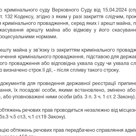
го кримінального суду Верховного Суду від 15.04.2024 (
ст. 132 Кодексу, згідно з яким у разі закриття слідчим, п
кримінального провадження, серед яких і арешт майна, пр
скасування арешту майна або відмову у його скасуванн
процесуальними нормами.
ешту майна у зв’язку із закриттям кримінального провадж
зпечення кримінального провадження, підставою для держа
ого провадження або відповідна ухвала суду чи ухвала слі
значено строк її дії, - після спливу такого строку.
 документів для проведення державної реєстрації припи
ння, їх посадові особи, якими встановлено, змінено або
бо уповноважені ними особи (абз. 3 п. 3 ч. 1 ст. 2 Закону).
обтяжень речових прав проводиться незалежно від місцез
3 ч.5 ст.3, ч.1 ст.19 Закону).
рацію обтяжень речових прав передбачено справляння адмін