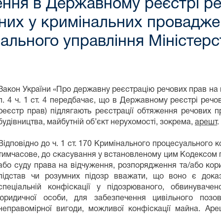
ення в Державному реєстрі р
них у кримінальних проваджен
ального управління Міністерс
Закон України «Про державну реєстрацію речових прав на не
п. 4 ч. 1 ст. 4 передбачає, що в Державному реєстрі реч
реєстр прав) підлягають реєстрації обтяження речових 
будівництва, майбутній об’єкт нерухомості, зокрема,
арешт
.
Відповідно до ч. 1 ст. 170 Кримінального процесуального к
тимчасове, до скасування у встановленому цим Кодексом п
або суду права на відчуження, розпорядження та/або кор
підстав чи розумних підозр вважати, що воно є дока
спеціальній конфіскації у підозрюваного, обвинувачено
юридичної особи, для забезпечення цивільного позо
неправомірної вигоди, можливої конфіскації майна. Ар