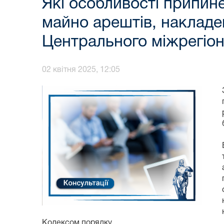
Які особливості припин
майно арештів, накладе
Центрального міжрегіон
02 квітня 2025, 12:05
Кодексом порядку.