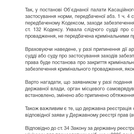
Так, у постанові Об`єднаної палати Касаційно
застосування норми, передбаченої абз. 1 ч. 4 
передбаченому Кодексом, заходи забезпечення 
ст. 132 Кодексу. Ухвала слідчого судді про 
провадження, не передбачена кримінальними 
Враховуючи наведене, у разі припинення дії ар
судді або суду про застосування заходів забе
права буде постанова про закриття кримінальн
забезпечення кримінального провадження, якою ви
Варто нагадати, що заявником у разі подання
державної влади, орган місцевого самоврядува
встановлено, змінено або припинено обтяження, а
Також важливим є те, що державна реєстрація 
відповідної заяви у Державному реєстрі прав (абз.
Відповідно до ст. 34 Закону за державну реєст