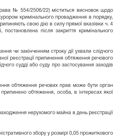
справа № 554/2506/22) міститься висновок щодо
рокурором кримінального провадження в порядку,
ипиняють свою дію в силу прямої вказівки ч. 4
і, постановлена після закриття кримінального
ення чи закінченням строку дії ухвали слідчого
вної реєстрації припинення обтяження речового
дчого судді або суду про застосування заходів
нення обтяження речових прав може бути орган
 припинено обтяження, особа, в інтересах якої
находження нерухомого майна в день реєстрації
істративного збору у розмірі 0,05 прожиткового