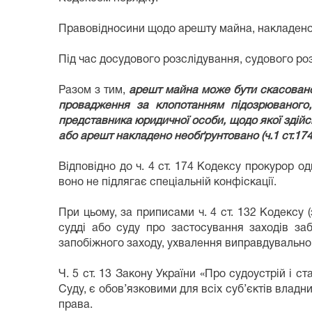
Правовідносини щодо арешту майна, накладено
Під час досудового розслідування, судового роз
Разом з тим,
арешт майна може бути скасовано 
провадження за клопотанням підозрюваного,
представника юридичної особи, щодо якої здій
або арешт накладено необґрунтовано (ч.1 ст.17
Відповідно до ч. 4 ст. 174 Кодексу прокурор
воно не підлягає спеціальній конфіскації.
При цьому, за приписами ч. 4 ст. 132 Кодексу 
судді або суду про застосування заходів заб
запобіжного заходу, ухвалення виправдувально
Ч. 5 ст. 13 Закону України «Про судоустрій і 
Суду, є обов’язковими для всіх суб’єктів владн
права.