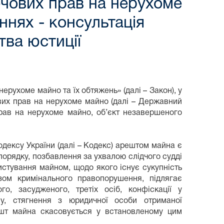
ечових прав на нерухоме
нях - консультація
тва юстиції
рухоме майно та їх обтяжень» (далі – Закон), у
ових прав на нерухоме майно (далі – Державний
прав на нерухоме майно, об’єкт незавершеного
одексу України (далі – Кодекс) арештом майна є
орядку, позбавлення за ухвалою слідчого судді
истування майном, щодо якого існує сукупність
зом кримінального правопорушення, підлягає
го, засудженого, третіх осіб, конфіскації у
ву, стягнення з юридичної особи отриманої
ешт майна скасовується у встановленому цим