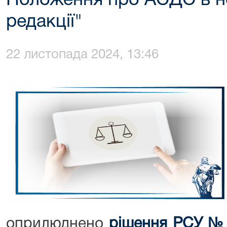
Положення про АСДС в но
редакції"
22 листопада 2024, 13:46
оприлюднено
рішення РСУ № 