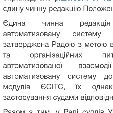
єдину чинну редакцію Положе
Єдина чинна редакці
автоматизовану систему 
затверджена Радою з метою в
та організаційних пит
автоматизованої взаємо
автоматизовану систему до
модулів ЄСІТС, їх однак
застосування судами відповід
Разом з тим, у Раді суддів 