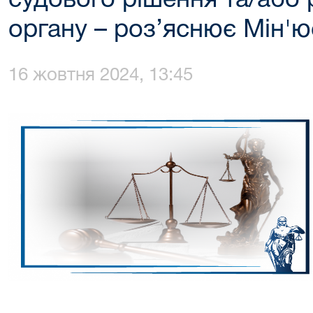
судового рішення та/або 
органу – роз’яснює Мін'ю
16 жовтня 2024, 13:45