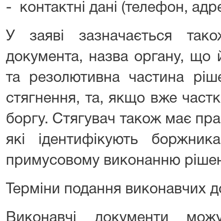
- контактні дані (телефон, адр
У заяві зазначається так
документа, назва органу, що 
та резолютивна частина ріш
стягнення, та, якщо вже част
боргу. Стягувач також має пра
які ідентифікують боржни
примусовому виконанню ріше
Терміни подання виконавчих д
Виконавчі документи мож