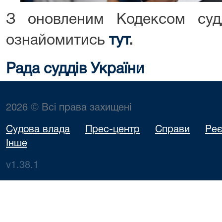
З оновленим Кодексом суд
ознайомитись
тут
.
Рада суддів України
2026 © Всі права захищені
Судова влада
Прес-центр
Справи
Реє
Інше
v1.38.1