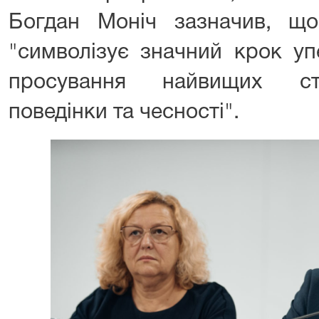
Богдан Моніч зазначив, що
"символізує значний крок уп
просування найвищих ста
поведінки та чесності".