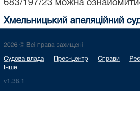
683/197/23 можна ознайомити
Хмельницький апеляційний су
2026 © Всі права захищені
Судова влада
Прес-центр
Справи
Реє
Інше
v1.38.1