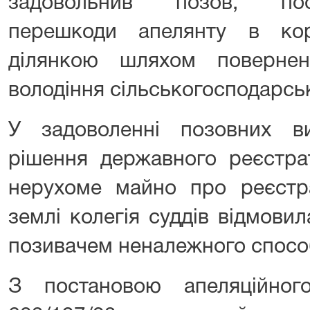
задовольнив позов, пос
перешкоди апелянту в кор
ділянкою шляхом повернен
володіння сільськогосподарсь
У задоволенні позовних в
рішення державного реєстра
нерухоме майно про реєстр
землі колегія суддів відмови
позивачем неналежного способ
З постановою апеляційно