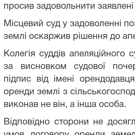
просив задовольнити заявлені
Місцевий суд у задоволенні п
землі оскаржив рішення до апе
Колегія суддів апеляційного 
за висновком судової почер
підпис від імені орендодавця
оренди землі з сільськогосп
виконав не він, а інша особа.
Відповідно сторони не досяг
умов договору оренди земел