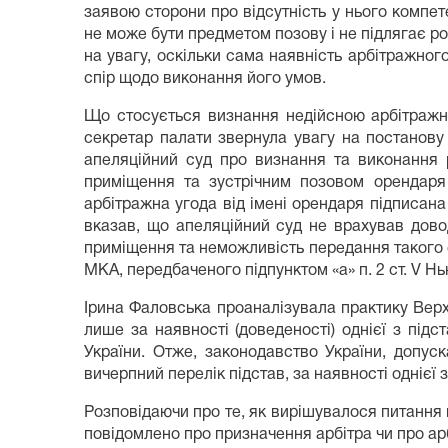
заявою сторони про відсутність у нього компе
не може бути предметом позову і не підлягає р
на увагу, оскільки сама наявність арбітражног
спір щодо виконання його умов.
Що стосується визнання недійсною арбітражн
секретар палати звернула увагу на постанову
апеляційний суд про визнання та виконання
приміщення та зустрічним позовом орендаря
арбітражна угода від імені орендаря підписан
вказав, що апеляційний суд не врахував дово
приміщення та неможливість передання такого 
МКА, передбаченого підпунктом «а» п. 2 ст. V Нью
Ірина Фаловська проаналізувала практику Вер
лише за наявності (доведеності) однієї з підс
України. Отже, законодавство України, допу
вичерпний перелік підстав, за наявності однієї
Розповідаючи про те, як вирішувалося питання 
повідомлено про призначення арбітра чи про ар