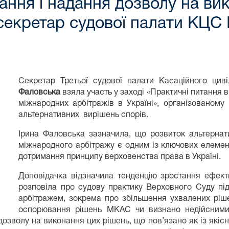
ння і надання дозволу на ви
секретар судової палати КЦС
Секретар Третьої судової палати Касаційного цив
Фаловська
взяла участь у заході «Практичні питання 
міжнародних арбітражів в Україні», організованому 
альтернативних вирішень спорів.
Ірина Фаловська зазначила, що розвиток альтернат
міжнародного арбітражу є одним із ключових елемен
дотримання принципу верховенства права в Україні
Доповідачка відзначила тенденцію зростання ефект
розповіла про судову практику Верховного Суду пі
арбітражем, зокрема про збільшення ухвалених ріш
оспорювання рішень МКАС чи визнано недійсними 
озволу на виконання цих рішень, що пов’язано як із якіс