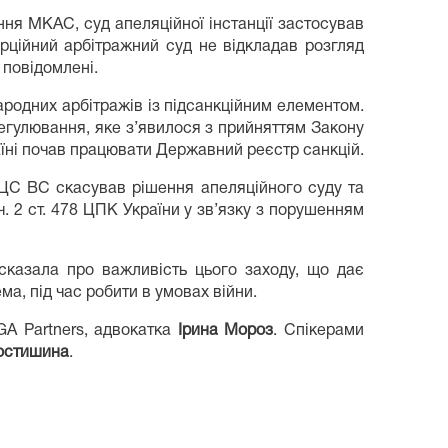
ння МКАС, суд апеляційної інстанції застосував
рційний арбітражний суд не відкладав розгляд
 повідомлені.
ародних арбітражів із підсанкційним елементом.
регулювання, яке з’явилося з прийняттям Закону
раїні почав працювати Державний реєстр санкцій.
КЦС ВС скасував рішення апеляційного суду та
. 2 ст. 478 ЦПК України у зв’язку з порушенням
 сказала про важливість цього заходу, що дає
а, під час робити в умовах війни.
GA Partners, адвокатка
Ірина Мороз
. Спікерами
остишина
.