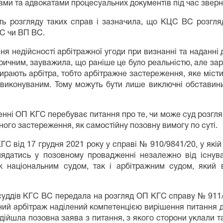
ми та адвокатами процесуальних документів під час зверн
ть розгляду таких справ і зазначила, що КЦС ВС розгляда
С чи ВП ВС.
ння недійсності арбітражної угоди при визнанні та наданн
ричним, зауважила, що раніше це було реальністю, але за
ирають арбітра, тобто арбітражне застереження, яке місти
е виконуваним. Тому можуть бути лише виключні обставини
енні ОП КГС перебуває питання про те, чи може суд розгля
жного застереження, як самостійну позовну вимогу по суті.
 від 17 грудня 2021 року у справі № 910/9841/20, у якій 
лядатись у позовному провадженні незалежно від існув
к національним судом, так і арбітражним судом, який в
 суддів КГС ВС передала на розгляд ОП КГС справу № 911/1
ний арбітраж наділений компетенцією вирішення питання ді
дійшла позовна заява з питання, з якого сторони уклали та