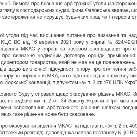
тенції. Вимога про визнання арбітражної угоди (застереже
озгляду в господарських судах. Ірина Фаловська вважає, щ
о застереження не порушує будь-яких прав чи інтересів с
ої угоди під час вирішення питання про визнання та на
 КЦС ВС від 16 вересня 2021 року у справі № 824/42/21
 рішення МКАС у справі за позовом орендодавця про ст
 про визнання недійсним договору оренди приміщення. 
а директором товариства, який не мав на це повноважень
дів щодо виключної підсудності спору про стягнення за
спору на вирішення МКА, що є підставою для відмови у виз
‑Йоркської конвенції, підпунктом «а» п. 2 ст. 478 ЦПК Украї
ховного Суду у справах щодо скасування рішень МКАС. З
тав, передбачених ч. 2 ст. 34 Закону України «Про міжна
скаючи оспорювання арбітражного рішення шляхом подан
 з яких таке рішення може бути скасоване.
про скасування рішення МКАС на підставі п. «б» ч. 2 ст. 4
бітражний розгляд), доповідачка навела постанову КЦС ВС в