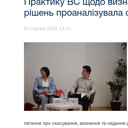
Практику ВС щодо визна
рішень проаналізувала 
01 серпня 2024, 14:14
питання про скасування, визнання та надання д