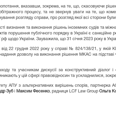
опотання, вказавши, зокрема, на те, що, скасовуючи ріше
бітражного процесу, та не звернув уваги на те, що коме
нування розгляду справи, про розгляд якої всі сторони були
ті визнання та виконання рішень іноземних судів та міжн
тів порушення публічного порядку в Україні є санкційне 
ії рф щодо України. Зауважила, що 31 січня 2023 року в Ук
від 22 грудня 2022 року у справі № 824/138/21, у якій 
надання дозволу на виконання рішення МКАС на підставі ч
ходу та учасникам дискусії за конструктивний діалог і
иникають у цій сфері правовідносин та ускладнилися, зокрем
ету АПУ з альтернативних вирішень спорів, партнерка A
др Зуб
і
Максим Фесенко
, радниця LCF Law Group
Ольга К