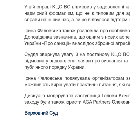
У цій справі КЦС ВС відмовив у задоволенні кл
надмірний формалізм, що не є типовим для ар
справи на інший час, а лише відбулося відтермі
Ірина Фаловська також розповіла про особливос
Доповідачка зазначила, що одним з нових аспек
України «Про санкції» внаслідок збройної агрес
Суддя звернула увагу й на постанову КЦС ВС 
відмовив у задоволенні заяви про визнання та 
публічного порядку України.
Ірина Фаловська подякувала організаторам за
можливість вирішувати практичні питання, які в
Дискусію модерувала заступниця Голови Коміт
заходу були також юристи AGA Partners
Олексан
Верховний Суд