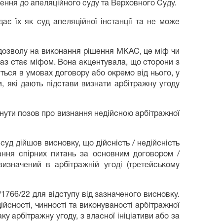
ення до апеляційного суду та Верховного Суду.
є їх як суд апеляційної інстанції та не може
і дозволу на виконання рішення МКАС, це міф чи
раз стає міфом. Вона акцентувала, що сторони з
ться в умовах договору або окремо від нього, у
, які дають підстави визнати арбітражну угоду
нути позов про визнання недійсною арбітражної
суд дійшов висновку, що дійсність / недійсність
ання спірних питань за основним договором /
изначений в арбітражній угоді (третейському
766/22 для відступу від зазначеного висновку.
йсності, чинності та виконуваності арбітражної
ку арбітражну угоду, з власної ініціативи або за