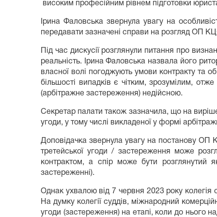
високим професійним рівнем підготовки юриста
Ірина Фаловська звернула увагу на особливіс
передавати зазначені справи на розгляд ОП КЦ
Під час дискусії розглянули питання про визна
реальність. Ірина Фаловська назвала його рито
власної волі погоджують умови контракту та об
більшості випадків є чітким, зрозумілим, отж
(арбітражне застереження) недійсною.
Секретар палати також зазначила, що на виріш
угоди, у тому числі викладеної у формі арбітра
Доповідачка звернула увагу на постанову ОП КГС
третейської угоди / застереження може розг
контрактом, а спір може бути розглянутий я
застереженні).
Однак ухвалою від 7 червня 2023 року колегія
На думку колегії суддів, міжнародний комерцій
угоди (застереження) на етапі, коли до нього на