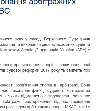
конання арбітражних
 ВС
ільного суду у складі Верховного Суду
Ірина
визнання та виконання рішень іноземних судів та
Комітетом Асоціації правників України (АПУ) з
ивного врегулювання спорів і поширення ролі
тів судової реформи 2017 року та свідчить про
.
ивності розв’язання спорів в арбітражі. Вона
д час виконання функції судового контролю за
ень, якими відмовлено в задоволенні заяв про
арбітражні застереження під час вирішення
ним розглядом арбітражних спорів МКАС, так і з