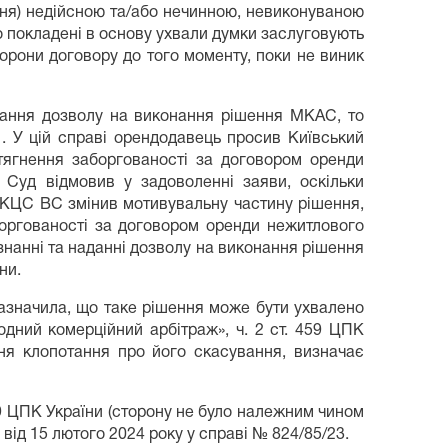
ння) недійсною та/або нечинною, невиконуваною
о покладені в основу ухвали думки заслуговують
торони договору до того моменту, поки не виник
дання дозволу на виконання рішення МКАС, то
. У цій справі орендодавець просив Київський
ягнення заборгованості за договором оренди
Суд відмовив у задоволенні заяви, оскільки
. КЦС ВС змінив мотивувальну частину рішення,
боргованості за договором оренди нежитлового
нанні та наданні дозволу на виконання рішення
ни.
азначила, що таке рішення може бути ухвалено
родний комерційний арбітраж», ч. 2 ст. 459 ЦПК
ня клопотання про його скасування, визначає
59 ЦПК України (сторону не було належним чином
ід 15 лютого 2024 року у справі № 824/85/23.