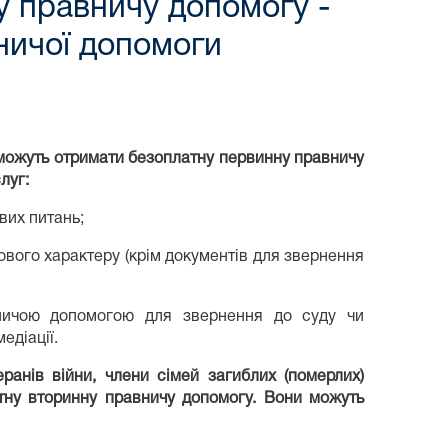
ну правничу допомогу -
ничої допомоги
й, можуть отримати безоплатну первинну правничу
луг:
вих питань;
ового характеру (крім документів для звернення
вничою допомогою для звернення до суду чи
едіації.
ранів війни, члени сімей загиблих (померлих)
тну вторинну правничу допомогу. Вони можуть