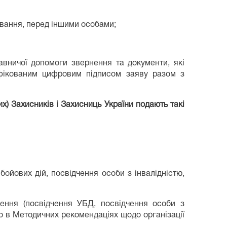
ування, перед іншими особами;
вничої допомоги звернення та документи, які
іфікованим цифровим підписом заяву разом з
х) Захисників і Захисниць України подають такі
ойових дій, посвідчення особи з інвалідністю,
ення (посвідчення УБД, посвідчення особи з
но в Методичних рекомендаціях щодо організації