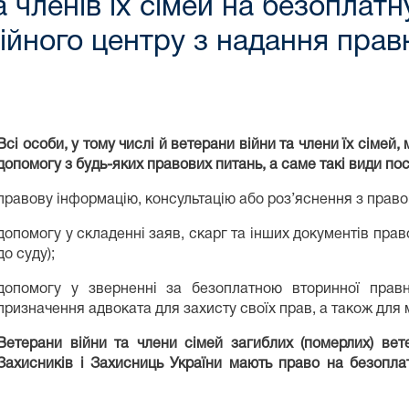
а членів їх сімей на безоплат
ійного центру з надання прав
Всі особи, у тому числі й ветерани війни та члени їх сіме
допомогу з будь-яких правових питань, а саме такі види пос
правову інформацію, консультацію або роз’яснення з право
допомогу у складенні заяв, скарг та інших документів прав
до суду);
допомогу у зверненні за безоплатною вторинної пра
призначення адвоката для захисту своїх прав, а також для м
Ветерани війни та члени сімей загиблих (померлих) вете
Захисників і Захисниць України мають право на безопла