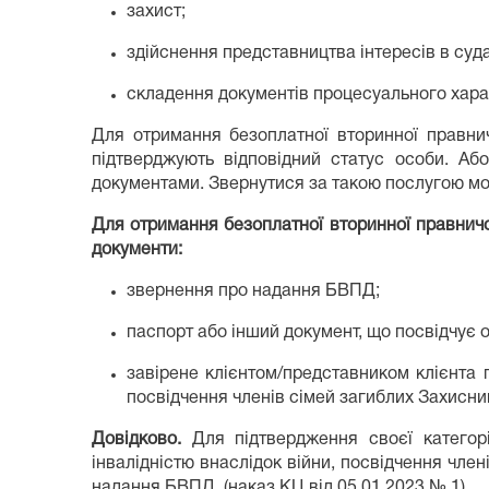
захист;
здійснення представництва інтересів в суд
складення документів процесуального хара
Для отримання безоплатної вторинної правни
підтверджують відповідний статус особи. А
документами. Звернутися за такою послугою мо
Для отримання безоплатної вторинної правничої
документи:
звернення про надання БВПД;
паспорт або інший документ, що посвідчує 
завірене клієнтом/представником клієнта 
посвідчення членів сімей загиблих Захисник
Довідково.
Для підтвердження своєї категор
інвалідністю внаслідок війни, посвідчення чле
надання БВПД (наказ КЦ від 05.01.2023 № 1)