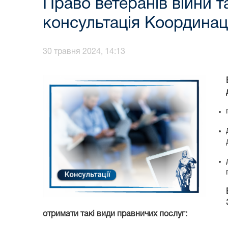
Право ветеранів війни т
консультація Координац
30 травня 2024, 14:13
отримати такі види правничих послуг: