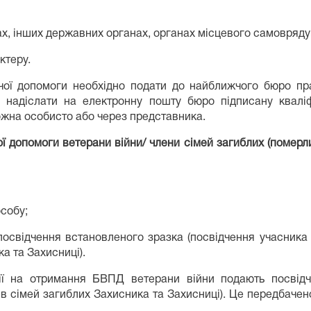
ах, інших державних органах, органах місцевого самовряд
ктеру.
чої допомоги необхідно подати до найближчого бюро пра
бо надіслати на електронну пошту бюро підписану квал
жна особисто або через представника.
 допомоги ветерани війни/ члени сімей загиблих (померли
особу;
посвідчення встановленого зразка (посвідчення учасника б
а та Захисниці).
ії на отримання БВПД ветерани війни подають посвідч
нів сімей загиблих Захисника та Захисниці). Це передбаче