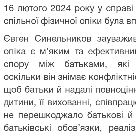
16 лютого 2024 року у справ
спільної фізичної опіки була 
Євген Синельников зауважив
опіка є м’яким та ефективн
спору між батьками, які
оскільки він знімає конфліктні
щоб батьки й надалі повноцін
дитини, її вихованні, співпр
не перешкоджало батькові й 
батьківські обов’язки, реалі