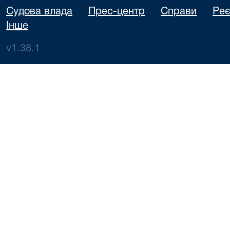
Судова влада
Прес-центр
Справи
Реє
Інше
v1.38.1