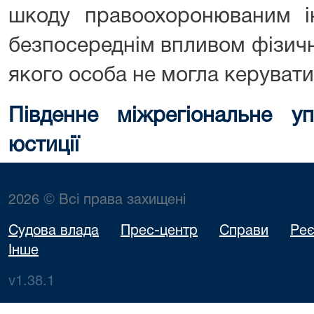
шкоду правоохоронюваним ін
безпосереднім впливом фізичн
якого особа не могла керувати
Південне міжрегіональне уп
юстиції
2026 © Всі права захищені
Судова влада
Прес-центр
Справи
Реє
Інше
v1.38.1