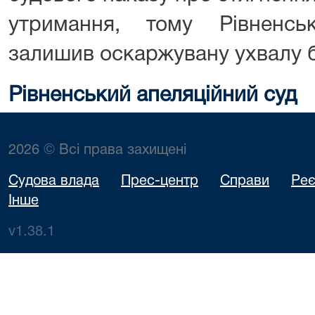
утримання, тому Рівненсь
залишив оскаржувану ухвалу б
Рівненський апеляційний суд
2026 © Всі права захищені
Судова влада
Прес-центр
Справи
Реє
Інше
v1.38.1