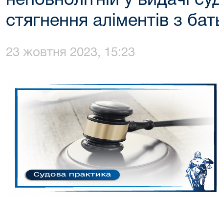
неповнолітній у видачі с
стягнення аліментів з бат
23 жовтня 2023, 15:23