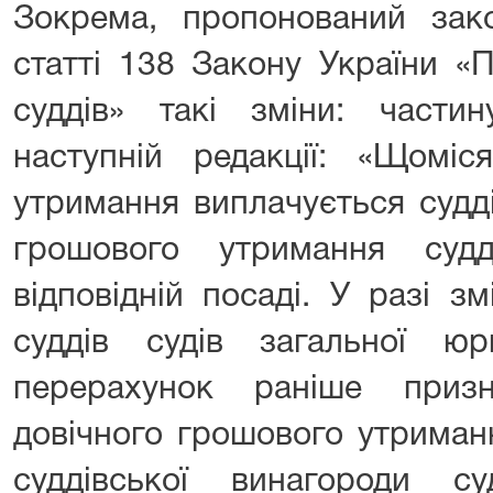
Зокрема, пропонований зак
статті 138 Закону України «П
суддів» такі зміни: част
наступній редакції: «Щоміс
утримання виплачується судді
грошового утримання суд
відповідній посаді. У разі з
суддів судів загальної юри
перерахунок раніше призн
довічного грошового утриман
суддівської винагороди су