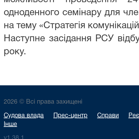
одноденного семінару для чле
на тему «Стратегія комунікацій
Наступне засідання РСУ відб
року.
2026 © Всі права захищені
Судова влада
Прес-центр
Справи
Реє
Інше
v1.38.1