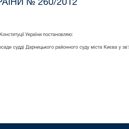
АЇНИ № 260/2012
6 Конституції України постановляю:
ади судді Дарницького районного суду міста Києва у зв'я