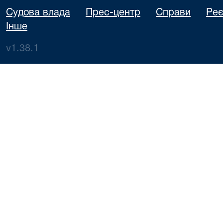
Судова влада
Прес-центр
Справи
Реє
Інше
v1.38.1