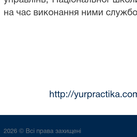
управлінь, Національної школ
на час виконання ними служб
http://yurpractika.
2026 © Всі права захищені