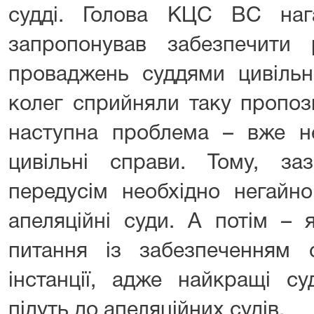
судді. Голова КЦС ВС наг
запропонував забезпечити 
проваджень суддями цивільно
колег сприйняли таку пропоз
наступна проблема – вже н
цивільні справи. Тому, за
передусім необхідно негайн
апеляційні суди. А потім –
питання із забезпеченням 
інстанції, адже найкращі су
підуть до апеляційних судів.