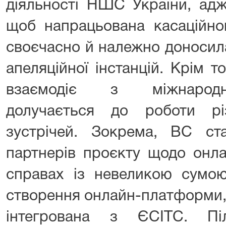
діяльності НШС України, адж
щоб напрацьована касаційно
своєчасно й належно доносила
апеляційної інстанцій. Крім 
взаємодіє з міжнародни
долучається до роботи рі
зустрічей. Зокрема, ВС с
партнерів проєкту щодо онла
справах із невеликою сумою
створення онлайн-платформи, 
інтегрована з ЄСІТC. Пі