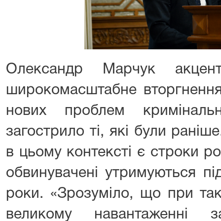
Олександр Марчук акцен
широкомасштабне вторгнення
нових проблем криміналь
загострило ті, які були рані
в цьому контексті є строки р
обвинувачені утримуються пі
роки. «Зрозуміло, що при так
великому навантаженні з