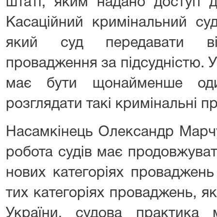
штаті, яким надано доступ д
Касаційний кримінальний суд
який суд передавати від
провадження за підсудністю. У
має бути щонайменше од
розглядати такі кримінальні п
Насамкінець Олександр Марчу
робота судів має продовжуват
нових категоріях проваджень
тих категоріях проваджень, як
України, судова практика 