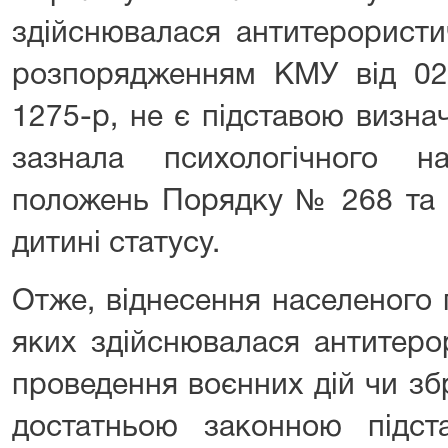
здійснювалася антитерористич
розпорядженням КМУ від 0
1275-р, не є підставою визн
зазнала психологічного н
положень Порядку № 268 та 
дитині статусу.
Отже, віднесення населеного 
яких здійснювалася антитеро
проведення воєнних дій чи зб
достатньою законною підс