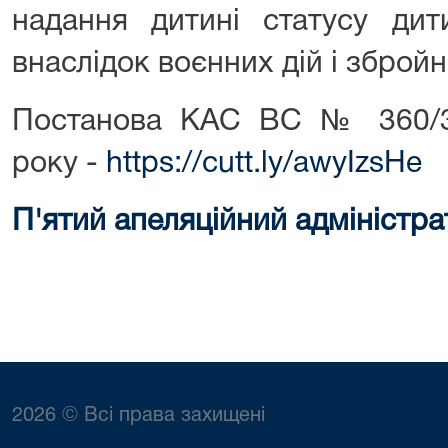
надання дитині статусу дит
внаслідок воєнних дій і збройн
Постанова КАС ВС № 360/36
року -
https://cutt.ly/awyIzsHe
П'ятий апеляційний адміністра
2026 © Всі права захищені