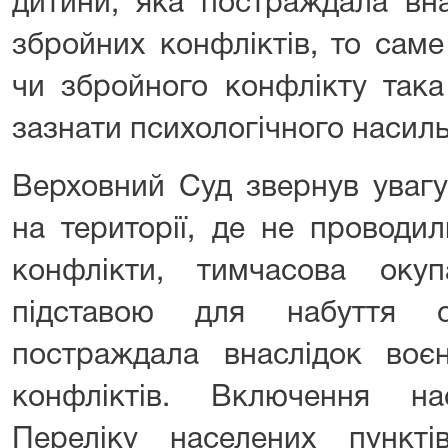
дитини, яка постраждала вна
збройних конфліктів, то саме
чи збройного конфлікту так
зазнати психологічного насиль
Верховний Суд звернув уваг
на території, де не проводил
конфлікти, тимчасова оку
підставою для набуття с
постраждала внаслідок воє
конфліктів. Включення н
Переліку населених пункті