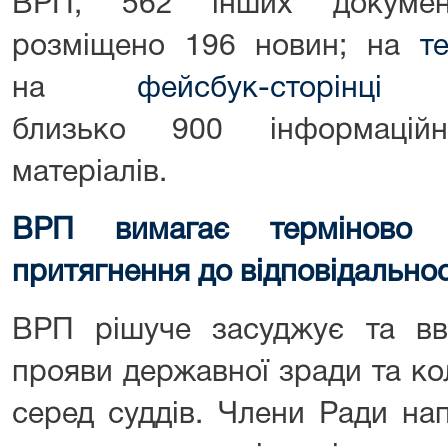
ВРП, 562 інших документ
розміщено 196 новин; на
т
на
фейсбук-сторінц
близько 900 інформацій
матеріалів.
ВРП вимагає терміново з
притягнення до відповідальнос
ВРП рішуче засуджує та в
прояви державної зради та ко
серед суддів. Члени Ради на