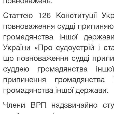
повноважень.
Статтею 126 Конституції Ук
повноваження судді припиняют
громадянства іншої держав
України «Про судоустрій і ст
що повноваження судді припи
суддею громадянства інш
припинення громадянства 
громадянства іншої держави.
Члени ВРП надзвичайно сту