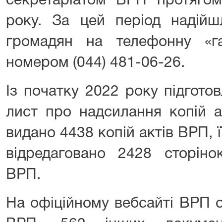
секретаріатом ВРП протягом
року. За цей період надійш
громадян на телефонну «г
номером (044) 481-06-26.
Із початку 2022 року підгото
лист про надсилання копій ак
видано 4438 копій актів ВРП, ї
відредаговано 2428 сторіно
ВРП.
На офіційному вебсайті ВРП 