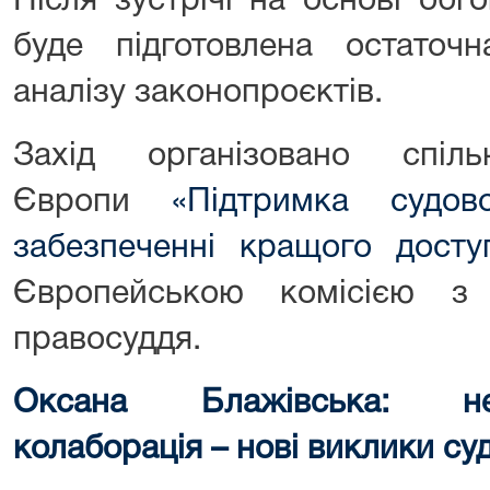
Після зустрічі на основі обг
буде підготовлена остаточн
аналізу законопроєктів.
Захід організовано спі
Європи
«Підтримка судо
забезпеченні кращого досту
Європейською комісією з 
правосуддя.
Оксана Блажівська: не
колаборація – нові виклики су