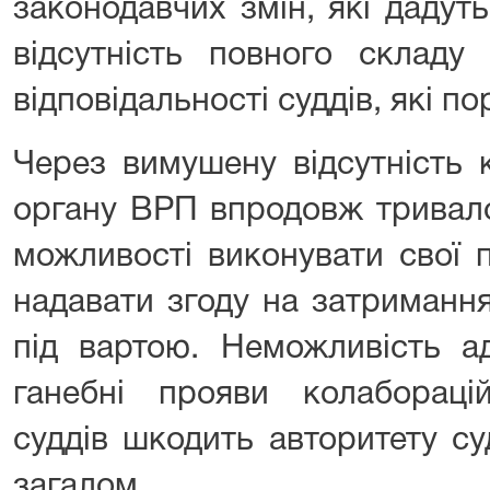
законодавчих змін, які дадут
відсутність повного складу
відповідальності суддів, які п
Через вимушену відсутність 
органу ВРП впродовж тривало
можливості виконувати свої 
надавати згоду на затримання
під вартою. Неможливість а
ганебні прояви колаборацій
суддів шкодить авторитету су
загалом.