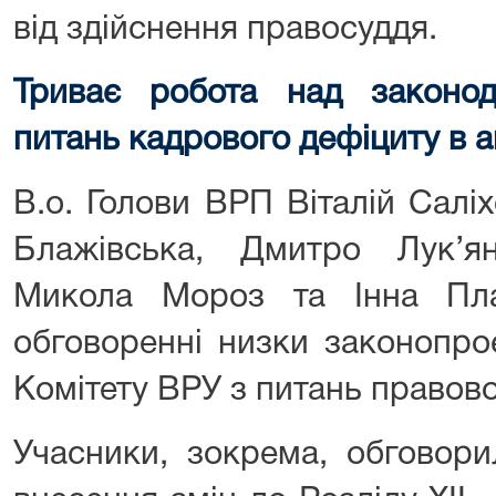
від здійснення правосуддя.
Триває робота над законо
питань кадрового дефіциту в а
В.о. Голови ВРП Віталій Салі
Блажівська, Дмитро Лук’я
Микола Мороз та Інна Пла
обговоренні низки законопроє
Комітету ВРУ з питань правово
Учасники, зокрема, обговор