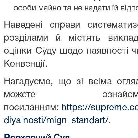
особи майно та не надати їй від
Наведені справи систематиз
розділами й містять викла
оцінки Суду щодо наявності ч
Конвенції.
Нагадуємо, що зі всіма огл
можете ознай
посиланням:
https://supreme.c
diyalnosti/mign_standart/
.